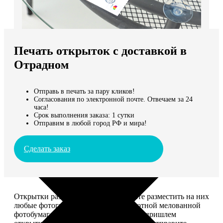
Не нашли Ваш город?
Мы доставляем по всему миру
Печать открыток с доставкой в
Продолжить без города
Отрадном
Отправь в печать за пару кликов!
Согласования по электронной почте. Отвечаем за 24
часа!
Срок выполнения заказа: 1 сутки
Отправим в любой город РФ и мира!
Сделать заказ
Открытки размером 10*15, вы можете разместить на них
любые фотографии. Печатаем на плотной мелованной
фотобумаге плотностью 300 г/м2. Мы пришлем