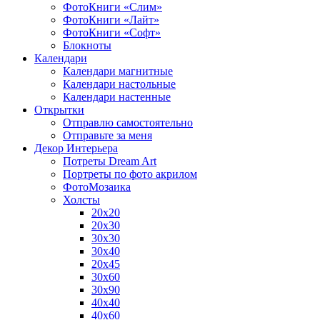
ФотоКниги «Слим»
ФотоКниги «Лайт»
ФотоКниги «Софт»
Блокноты
Календари
Календари магнитные
Календари настольные
Календари настенные
Открытки
Отправлю самостоятельно
Отправьте за меня
Декор Интерьера
Потреты Dream Art
Портреты по фото акрилом
ФотоМозаика
Холсты
20х20
20х30
30х30
30х40
20х45
30х60
30х90
40х40
40х60