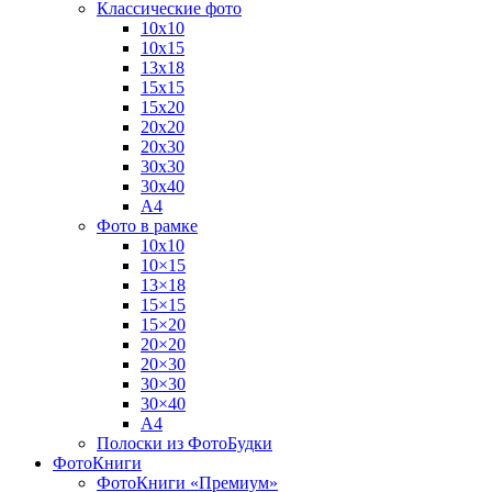
Классические фото
10х10
10х15
13х18
15х15
15х20
20х20
20х30
30х30
30х40
А4
Фото в рамке
10х10
10×15
13×18
15×15
15×20
20×20
20×30
30×30
30×40
A4
Полоски из ФотоБудки
ФотоКниги
ФотоКниги «Премиум»