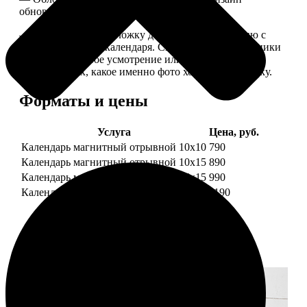
обновляем каждый год.
— В кружочек на обложку добавляем фотографию с
одной из страниц календаря. Снимок наши сотрудники
выбирают на свое усмотрение или пишите в
комментариях, какое именно фото хотите на обложку.
Форматы и цены
Услуга
Цена, руб.
Календарь магнитный отрывной 10x10
790
Календарь магнитный отрывной 10x15
890
Календарь магнитный отрывной 15x15
990
Календарь магнитный отрывной 15x20
1190
Примеры работ