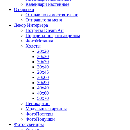
Календари настенные
Открытки
Отправлю самостоятельно
Отправьте за меня
Декор Интерьера
Потреты Dream Art
Портреты по фото акрилом
ФотоМозаика
Холсты
20х20
20х30
30х30
30х40
20х45
30х60
30х90
40х40
40х60
50х70
Пенокартон
Модульные картины
ФотоПостеры
ФотоПодушки
Фотоcувениры
Значки