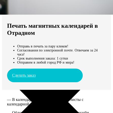
Не нашли Ваш город?
Мы доставляем по всему миру
Печать магнитных календарей в
Продолжить без города
Отрадном
Отправь в печать за пару кликов!
Согласования по электронной почте. Отвечаем за 24
часа!
Срок выполнения заказа: 1 сутки
Отправим в любой город РФ и мира!
Сделать заказ
— В календаре 13 листов: обложка+листы с
календарной сеткой.
— Обложка для календаря стандартная, дизайн