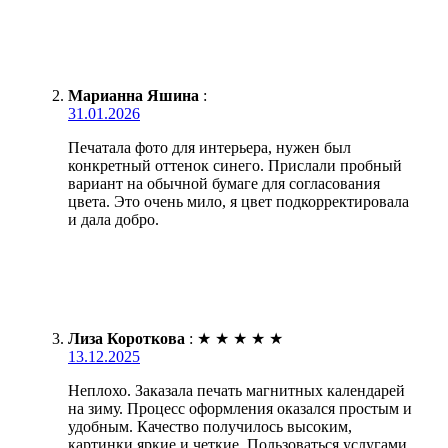
Марианна Яшина
:
31.01.2026
Печатала фото для интерьера, нужен был
конкретный оттенок синего. Прислали пробный
вариант на обычной бумаге для согласования
цвета. Это очень мило, я цвет подкорректировала
и дала добро.
Лиза Короткова
:
★
★
★
★
★
13.12.2025
Неплохо. Заказала печать магнитных календарей
на зиму. Процесс оформления оказался простым и
удобным. Качество получилось высоким,
картинки яркие и четкие. Пользоваться услугами