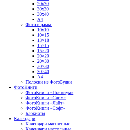
20х30
30х30
30х40
А4
Фото в рамке
10х10
10×15
13×18
15×15
15×20
20×20
20×30
30×30
30×40
A4
Полоски из ФотоБудки
ФотоКниги
ФотоКниги «Премиум»
ФотоКниги «Слим»
ФотоКниги «Лайт»
ФотоКниги «Софт»
Блокноты
Календари
Календари магнитные
Календари настольные