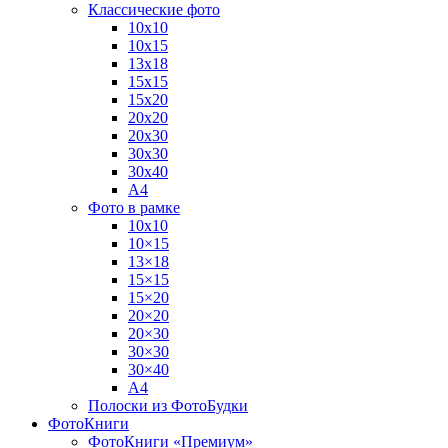
Классические фото
10х10
10х15
13х18
15х15
15х20
20х20
20х30
30х30
30х40
А4
Фото в рамке
10х10
10×15
13×18
15×15
15×20
20×20
20×30
30×30
30×40
A4
Полоски из ФотоБудки
ФотоКниги
ФотоКниги «Премиум»