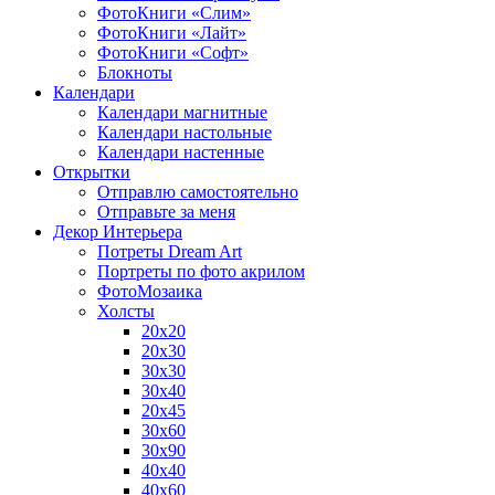
ФотоКниги «Слим»
ФотоКниги «Лайт»
ФотоКниги «Софт»
Блокноты
Календари
Календари магнитные
Календари настольные
Календари настенные
Открытки
Отправлю самостоятельно
Отправьте за меня
Декор Интерьера
Потреты Dream Art
Портреты по фото акрилом
ФотоМозаика
Холсты
20х20
20х30
30х30
30х40
20х45
30х60
30х90
40х40
40х60