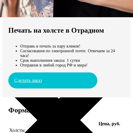
Не нашли Ваш город?
Мы доставляем по всему миру
Печать на холсте в Отрадном
Продолжить без города
Отправь в печать за пару кликов!
Согласования по электронной почте. Отвечаем за 24
часа!
Срок выполнения заказа: 1 сутки
Отправим в любой город РФ и мира!
Сделать заказ
Форматы и цены
Услуга
Цена, руб.
Холсты