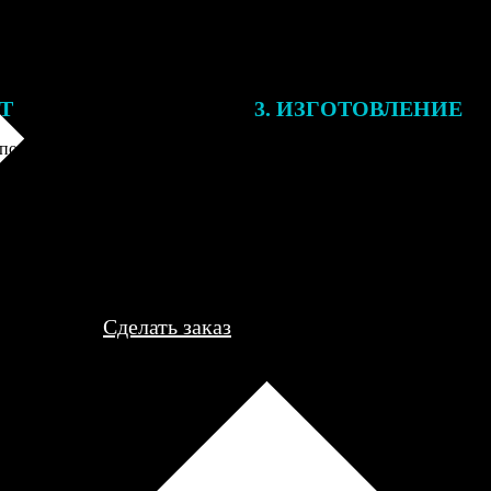
ЕТ
3. ИЗГОТОВЛЕНИЕ
подготовки заказа к печати
Оплатите заказ банковской кар
алисты могут связаться с Вами
оплаты получите подтверждение
му телефону или email для
описанием заказа. Когда отпра
я деталей.
вы получите письмо с трек-но
отслеживания.
Сделать заказ