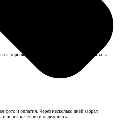
ушевнее, чем электронные.
ьзит хорошо. Сам коврик тонковат, но для работы за
л фото и оплатил. Через несколько дней забрал
кто ценит качество и надежность.