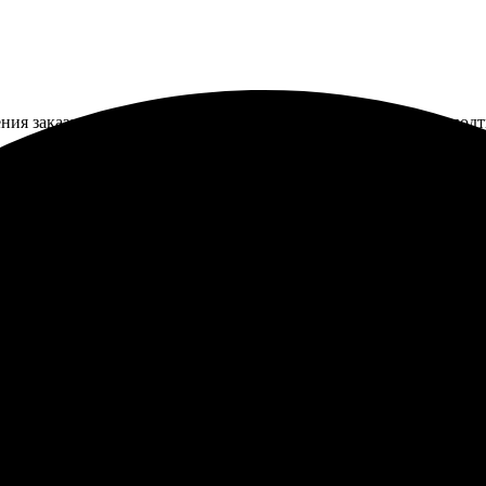
ния заказа без лишних трудностей. Оперативно связались и подт
 на холсте. Все сделано быстро и качественно. Обратная связь с
 надежная. Фото выглядит прекрасно, цвета яркие. Рекомендую ис