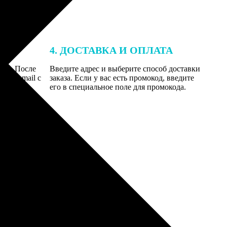
4. ДОСТАВКА И ОПЛАТА
той. После
Введите адрес и выберите способ доставки
 на email с
заказа. Если у вас есть промокод, введите
вим заказ
его в специальное поле для промокода.
мером для