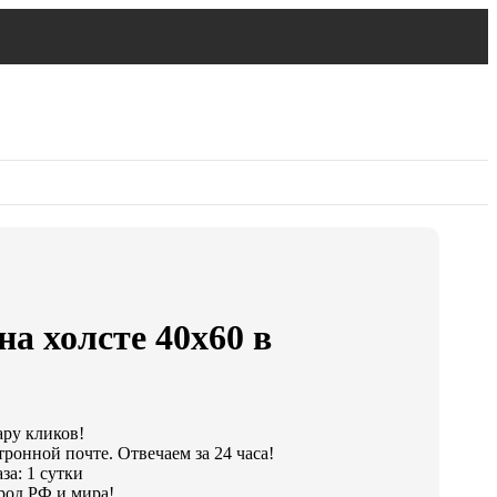
на холсте 40х60 в
ару кликов!
ронной почте. Отвечаем за 24 часа!
за: 1 сутки
род РФ и мира!