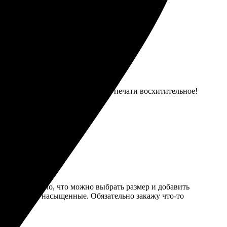
 быстро и без проблем. Качество печати восхитительное!
сь снова!
бно. Порадовало, что можно выбрать размер и добавить
вета яркие и насыщенные. Обязательно закажу что-то