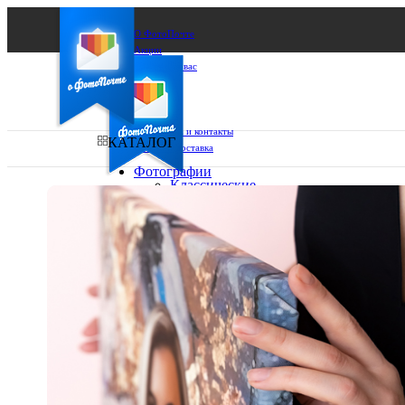
О ФотоПочте
Акции
Сделаем за вас
Бизнесу
FAQ
Франшиза
Поддержка и контакты
КАТАЛОГ
Оплата и доставка
Фотографии
Классические
фото
Ваш город:
10х10
10х15
Ваш регион доставки
13х18
15х15
Выберите из списка:
15х20
20х20
20х30
30х30
30х40
А4
Фото
в