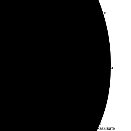
оформила и оплатила. Через несколько дней забрала в
о оформленной. Рекомендую всем!
 без лишних вопросов. Быстро получил подтверждение и
Теперь планирую заказывать больше!
то, загрузила на сайте. Быстро уточнили детали и
 Холст превзошел ожидания. Теперь планирую заказывать