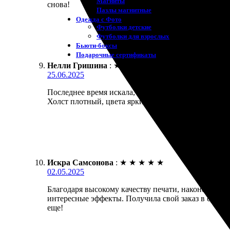
Магниты
снова!
Пазлы магнитные
Одежда с Фото
Футболки детские
Футболки для взрослых
Бьюти-боксы
Подарочные сертификаты
Нелли Гришина
:
★
★
★
★
★
25.06.2025
Последнее время искала, где распечатать свою люб
Холст плотный, цвета яркие, всё соответствует ож
Искра Самсонова
:
★
★
★
★
★
02.05.2025
Благодаря высокому качеству печати, наконец-то з
интересные эффекты. Получила свой заказ в срок, 
еще!