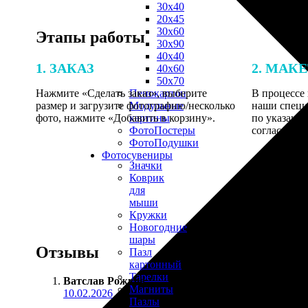
30х40
20х45
30х60
Этапы работы
30х90
40х40
1. ЗАКАЗ
2. МАК
40х60
50х70
Нажмите «Сделать заказ», выберите
В процессе 
Пенокартон
размер и загрузите фотографию/несколько
наши специ
Модульные
фото, нажмите «Добавить в корзину».
по указанно
картины
согласовани
ФотоПостеры
ФотоПодушки
Фотоcувениры
Значки
Коврик
для
мыши
Кружки
Новогодние
шары
Отзывы
Пазл
картонный
Тарелки
Ватслав Рожков
:
Магниты
10.02.2026
Пазлы