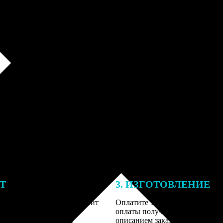
ЕТ
3. ИЗГОТОВЛЕНИЕ
тоимость ФотоКниги зависит
Оплатите заказ банковской кар
ва страниц. В процессе
оплаты получите подтверждение
заказа к печати наши
описанием заказа. Когда отпра