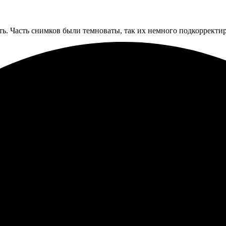
ть. Часть снимков были темноваты, так их немного подкорректир
адном, процесс максимально простой. Выбор оформления впечатл
ое. Рекомендую!
ятный, легко выбрал нужный вариант. Загрузил фотографии, офо