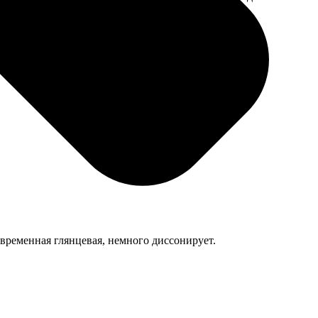
мером для
овременная глянцевая, немного диссонирует.