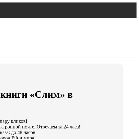
окниги «Слим» в
 пару кликов!
ктронной почте. Отвечаем за 24 часа!
аза: до 48 часов
ород РФ и мира!