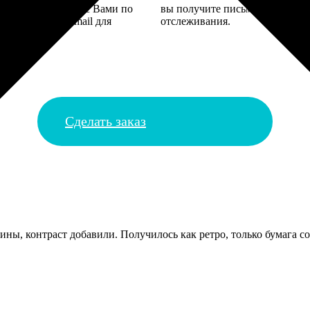
 могут связаться с Вами по
вы получите письмо с трек-но
телефону или email для
отслеживания.
я деталей.
Сделать заказ
ны, контраст добавили. Получилось как ретро, только бумага с