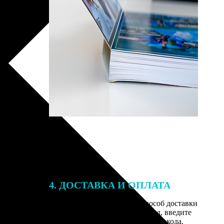
4. ДОСТАВКА И ОПЛАТА
той. После
Введите адрес и выберите способ доставки
 на email с
заказа. Если у вас есть промокод, введите
вим заказ
его в специальное поле для промокода.