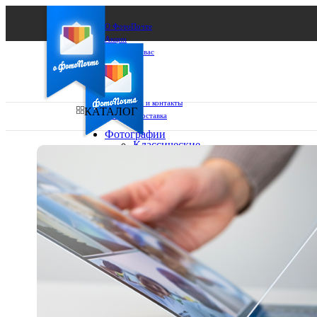
О ФотоПочте
Акции
Сделаем за вас
Бизнесу
FAQ
Франшиза
Поддержка и контакты
КАТАЛОГ
Оплата и доставка
Фотографии
Классические
фото
Ваш город:
10х10
10х15
Ваш регион доставки
13х18
15х15
Выберите из списка:
15х20
20х20
20х30
30х30
30х40
А4
Фото
в