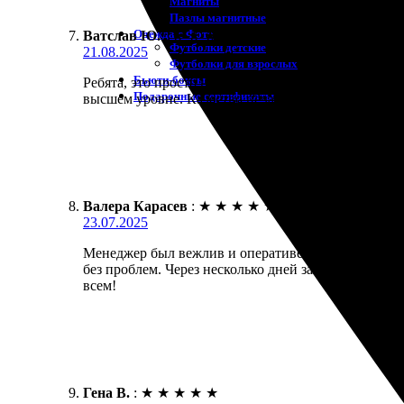
Магниты
Пазлы магнитные
Одежда с Фото
Ватслав Ю.
:
★
★
★
★
★
Футболки детские
21.08.2025
Футболки для взрослых
Бьюти-боксы
Ребята, это просто находка! Заказал фотокнигу «Сл
Подарочные сертификаты
высшем уровне. Качество печати впечатляет, цвет
Валера Карасев
:
★
★
★
★
★
23.07.2025
Менеджер был вежлив и оперативен. Заказал печат
без проблем. Через несколько дней забрал готовую
всем!
Гена В.
:
★
★
★
★
★