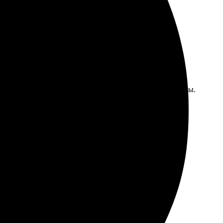
 выбрала любимые фотографии, затем оформила страницы.
 результат!
полнения заказа. Обязательно вернусь ещё!