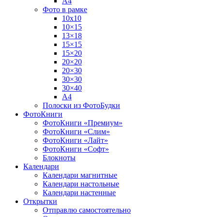
А4
Фото в рамке
10х10
10×15
13×18
15×15
15×20
20×20
20×30
30×30
30×40
A4
Полоски из ФотоБудки
ФотоКниги
ФотоКниги «Премиум»
ФотоКниги «Слим»
ФотоКниги «Лайт»
ФотоКниги «Софт»
Блокноты
Календари
Календари магнитные
Календари настольные
Календари настенные
Открытки
Отправлю самостоятельно