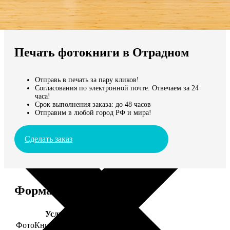
Не нашли Ваш город?
Мы доставляем по всему миру
Печать фотокниги в Отрадном
Продолжить без города
Отправь в печать за пару кликов!
Согласования по электронной почте. Отвечаем за 24
часа!
Срок выполнения заказа: до 48 часов
Отправим в любой город РФ и мира!
Сделать заказ
Форматы и цены
Услуга
Цена, руб.
ФотоКниги "Премиум"
от 2490