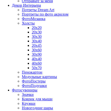
Отправьте за меня
Декор Интерьера
Потреты Dream Art
Портреты по фото акрилом
ФотоМозаика
Холсты
20х20
20х30
30х30
30х40
20х45
30х60
30х90
40х40
40х60
50х70
Пенокартон
Модульные картины
ФотоПостеры
ФотоПодушки
Фотоcувениры
Значки
Коврик для мыши
Кружки
Новогодние шары