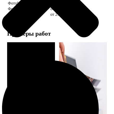
ФотоКниги "Слим"
от 1290
ФотоКниги "Лайт"
от 2990
ФотоКниги "Софт"
от 2990
Примеры работ