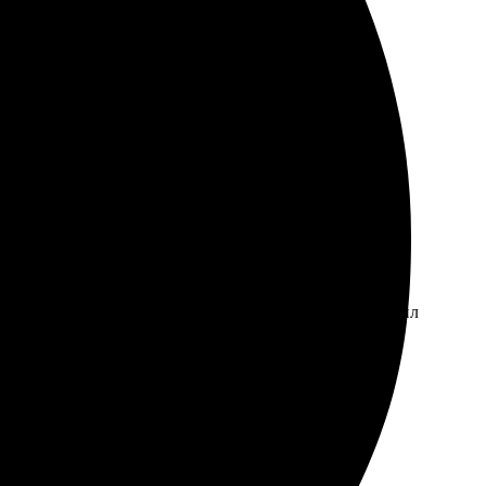
ыстрым, а качество печати поразило. Довольный
ое. Процесс оказался простым: выбрал дизайн, загрузил
Удобно, что есть возможность отправить напрямую