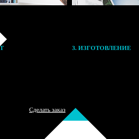
ЕТ
3. ИЗГОТОВЛЕНИЕ
подготовки заказа к печати
Оплатите заказ банковской кар
алисты могут связаться с Вами
оплаты получите подтверждение
му телефону или email для
описанием заказа. Когда отпра
я деталей.
вы получите письмо с трек-но
отслеживания.
Сделать заказ