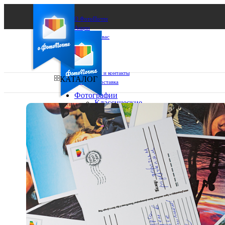
О ФотоПочте
Акции
Сделаем за вас
Бизнесу
FAQ
Франшиза
Поддержка и контакты
КАТАЛОГ
Оплата и доставка
Фотографии
Классические
фото
Ваш город:
10х10
10х15
Ваш регион доставки
13х18
15х15
Выберите из списка:
15х20
20х20
20х30
30х30
30х40
А4
Фото
в