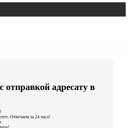
с отправкой адресату в
!
чте. Отвечаем за 24 часа!
и
мира!