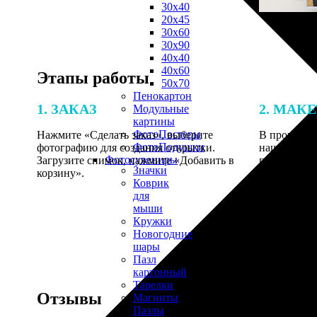
30х40
20х45
30х60
30х90
40х40
40х60
Этапы работы
50х70
Пенокартон
1. ЗАКАЗ
2. МАК
Модульные
картины
ФотоПостеры
Нажмите «Сделать заказ», выберите
В процессе 
ФотоПодушки
фотографию для создания открытки.
наши специ
Фотоcувениры
Загрузите снимок, нажмите «Добавить в
по указанно
Значки
корзину».
согласовани
Коврик
для
мыши
Кружки
Новогодние
шары
Пазл
картонный
Тарелки
Отзывы
Магниты
Пазлы