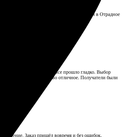
цесс понятный и быстрый. Услуга с отправкой в Отрадное
 остался доволен, буду заказывать еще!
каз оформляла на сайте, и все прошло гладко. Выбор
ок, заметила, что качество отличное. Получатели были
формление. Заказ пришёл вовремя и без ошибок.