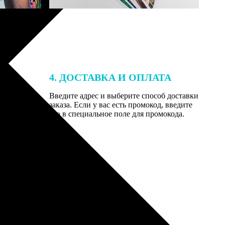
4. ДОСТАВКА И ОПЛАТА
той. После
Введите адрес и выберите способ доставки
 на email с
заказа. Если у вас есть промокод, введите
вим заказ
его в специальное поле для промокода.
мером для