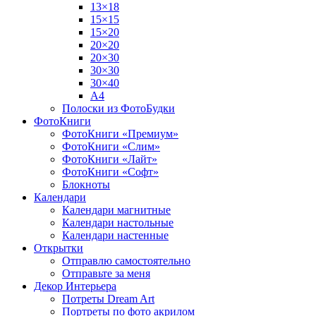
13×18
15×15
15×20
20×20
20×30
30×30
30×40
A4
Полоски из ФотоБудки
ФотоКниги
ФотоКниги «Премиум»
ФотоКниги «Слим»
ФотоКниги «Лайт»
ФотоКниги «Софт»
Блокноты
Календари
Календари магнитные
Календари настольные
Календари настенные
Открытки
Отправлю самостоятельно
Отправьте за меня
Декор Интерьера
Потреты Dream Art
Портреты по фото акрилом