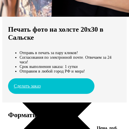
Не нашли Ваш город?
Мы доставляем по всему миру
Печать фото на холсте 20х30 в
Продолжить без города
Сальске
Отправь в печать за пару кликов!
Согласования по электронной почте. Отвечаем за 24
часа!
Срок выполнения заказа: 1 сутки
Отправим в любой город РФ и мира!
Сделать заказ
Форматы и цены
Услуга
Цена, руб.