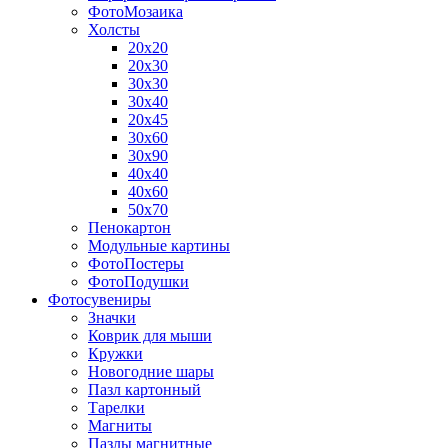
ФотоМозаика
Холсты
20х20
20х30
30х30
30х40
20х45
30х60
30х90
40х40
40х60
50х70
Пенокартон
Модульные картины
ФотоПостеры
ФотоПодушки
Фотоcувениры
Значки
Коврик для мыши
Кружки
Новогодние шары
Пазл картонный
Тарелки
Магниты
Пазлы магнитные