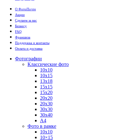
О ФотоПочте
Акции
Сделаем за вас
Бизнесу
FAQ
Франшиза
Поддержка и контакты
Оплата и доставка
Фотографии
Классические фото
10х10
10х15
13х18
15х15
15х20
20х20
20х30
30х30
30х40
А4
Фото в рамке
10х10
10×15