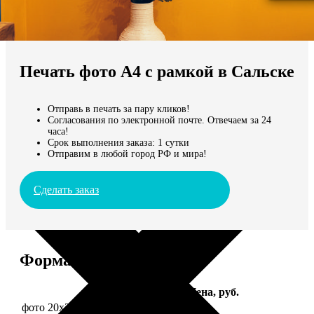
Не нашли Ваш город?
Мы доставляем по всему миру
Печать фото А4 с рамкой в Сальске
Продолжить без города
Отправь в печать за пару кликов!
Согласования по электронной почте. Отвечаем за 24
часа!
Срок выполнения заказа: 1 сутки
Отправим в любой город РФ и мира!
Сделать заказ
Форматы и цены
Услуга
Цена, руб.
фото 20х30 в деревянной рамке
990