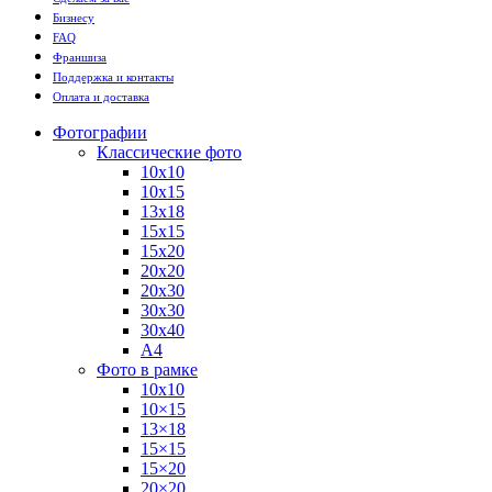
Бизнесу
FAQ
Франшиза
Поддержка и контакты
Оплата и доставка
Фотографии
Классические фото
10х10
10х15
13х18
15х15
15х20
20х20
20х30
30х30
30х40
А4
Фото в рамке
10х10
10×15
13×18
15×15
15×20
20×20