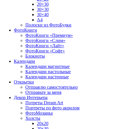
20×30
30×30
30×40
A4
Полоски из ФотоБудки
ФотоКниги
ФотоКниги «Премиум»
ФотоКниги «Слим»
ФотоКниги «Лайт»
ФотоКниги «Софт»
Блокноты
Календари
Календари магнитные
Календари настольные
Календари настенные
Открытки
Отправлю самостоятельно
Отправьте за меня
Декор Интерьера
Потреты Dream Art
Портреты по фото акрилом
ФотоМозаика
Холсты
20х20
20х30