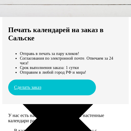
Не нашли Ваш город?
Мы доставляем по всему миру
Печать календарей на заказ в
Продолжить без города
Сальске
Отправь в печать за пару кликов!
Согласования по электронной почте. Отвечаем за 24
часа!
Срок выполнения заказа: 1 сутки
Отправим в любой город РФ и мира!
Сделать заказ
У нас есть настольные, магнитные и настенные
календари разных размеров.
— В календаре 13 листов: обложка+листы с