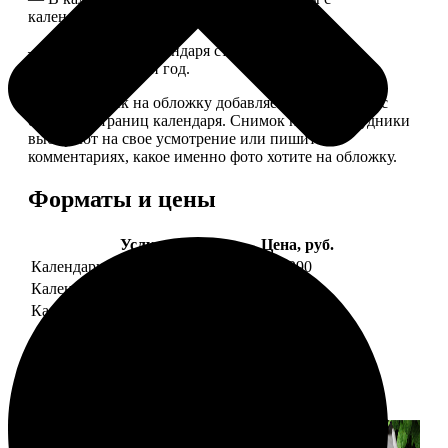
календарной сеткой.
— Обложка для календаря стандартная, дизайн
обновляем каждый год.
— В кружочек на обложку добавляем фотографию с
одной из страниц календаря. Снимок наши сотрудники
выбирают на свое усмотрение или пишите в
комментариях, какое именно фото хотите на обложку.
Форматы и цены
Услуга
Цена, руб.
Календарь настенный
от 1290
Календарь "домик"
890
Календарь магнитный отрывной
от 790
Примеры работ