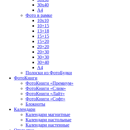
30х40
А4
Фото в рамке
10х10
10×15
13×18
15×15
15×20
20×20
20×30
30×30
30×40
A4
Полоски из ФотоБудки
ФотоКниги
ФотоКниги «Премиум»
ФотоКниги «Слим»
ФотоКниги «Лайт»
ФотоКниги «Софт»
Блокноты
Календари
Календари магнитные
Календари настольные
Календари настенные