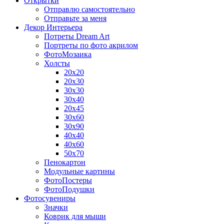
Открытки
Отправлю самостоятельно
Отправьте за меня
Декор Интерьера
Потреты Dream Art
Портреты по фото акрилом
ФотоМозаика
Холсты
20х20
20х30
30х30
30х40
20х45
30х60
30х90
40х40
40х60
50х70
Пенокартон
Модульные картины
ФотоПостеры
ФотоПодушки
Фотоcувениры
Значки
Коврик для мыши