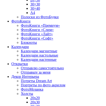
30×30
30×40
A4
Полоски из ФотоБудки
ФотоКниги
ФотоКниги «Премиум»
ФотоКниги «Слим»
ФотоКниги «Лайт»
ФотоКниги «Софт»
Блокноты
Календари
Календари магнитные
Календари настольные
Календари настенные
Открытки
Отправлю самостоятельно
Отправьте за меня
Декор Интерьера
Потреты Dream Art
Портреты по фото акрилом
ФотоМозаика
Холсты
20х20
20х30