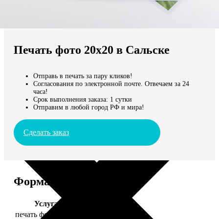
Не нашли Ваш город?
Мы доставляем по всему миру
Печать фото 20х20 в Сальске
Продолжить без города
Отправь в печать за пару кликов!
Согласования по электронной почте. Отвечаем за 24
часа!
Срок выполнения заказа: 1 сутки
Отправим в любой город РФ и мира!
Сделать заказ
Форматы и цены
Услуга
Цена, руб.
печать фото 20х20
119