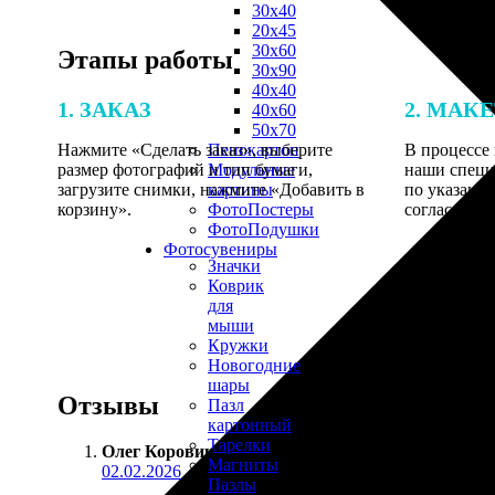
30х40
20х45
30х60
Этапы работы
30х90
40х40
1. ЗАКАЗ
2. МАК
40х60
50х70
Нажмите «Сделать заказ», выберите
В процессе 
Пенокартон
размер фотографий и тип бумаги,
наши специ
Модульные
загрузите снимки, нажмите «Добавить в
по указанно
картины
корзину».
согласовани
ФотоПостеры
ФотоПодушки
Фотоcувениры
Значки
Коврик
для
мыши
Кружки
Новогодние
шары
Отзывы
Пазл
картонный
Тарелки
Олег Коровин
:
Магниты
02.02.2026
Пазлы