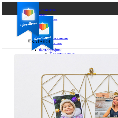
О ФотоПочте
Акции
Сделаем за вас
Бизнесу
FAQ
Франшиза
Поддержка и контакты
КАТАЛОГ
Оплата и доставка
Фотографии
Классические
фото
Ваш город:
10х10
10х15
Ваш регион доставки
13х18
15х15
Выберите из списка:
15х20
20х20
20х30
30х30
30х40
А4
Фото
в