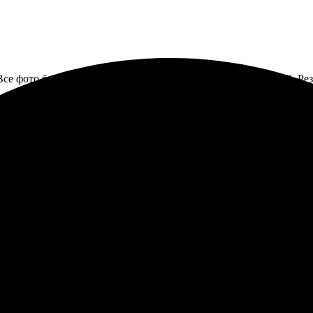
се фото быстро загрузила через сайт, процесс очень простой. Ре
казала печать нескольких фото 10х15. Процесс был простым: выб
м!