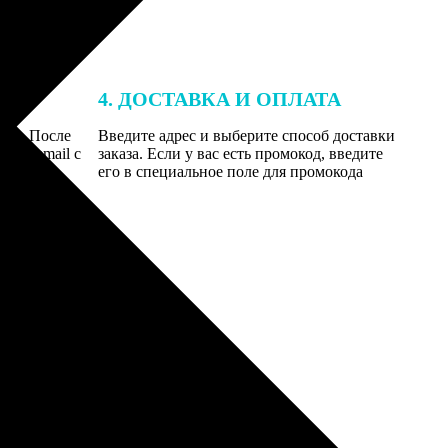
4. ДОСТАВКА И ОПЛАТА
той. После
Введите адрес и выберите способ доставки
 на email с
заказа. Если у вас есть промокод, введите
вим заказ
его в специальное поле для промокода
мером для