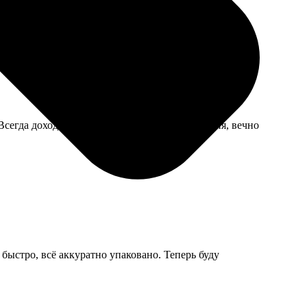
ачи очередь была небольшая, взял быстро.
егда доходит, ни разу не потерялось. Для меня, вечно
быстро, всё аккуратно упаковано. Теперь буду