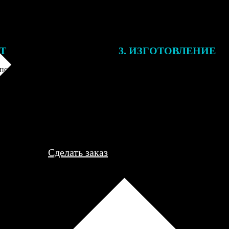
ЕТ
3. ИЗГОТОВЛЕНИЕ
подготовки заказа к печати
Оплатите заказ банковской кар
алисты могут связаться с Вами
оплаты получите подтверждение
му телефону или email для
описанием заказа. Когда отпра
я деталей.
вы получите письмо с трек-но
отслеживания.
Сделать заказ