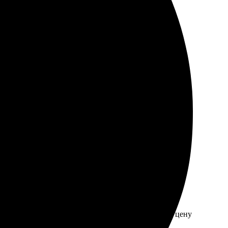
те, буду заказывать снова!
грузила фото, выбрала размеры и оформила заказ.
ся, профессионалы своего дела. Однозначно
льна. Процесс заказа понятен, легко загрузила
вердили заказ и отправили уведомление. За такую цену