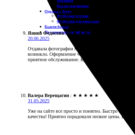
Магниты
Пазлы магнитные
Одежда с Фото
Футболки детские
Футболки для взрослых
Бьюти-боксы
Подарочные сертификаты
Янина Федосова
:
★
★
★
★
★
20.06.2025
Отдавала фотографии на печать и осталась вполне 
возникло. Оформление через сайт интуитивное, все 
приятное обслуживание. Буду обращаться снова.
Валера Верещагин
:
★
★
★
★
★
31.05.2025
Уже на сайте все просто и понятно. Быстро загрузи
качества! Приятно порадовали низкие цены. Рекоме