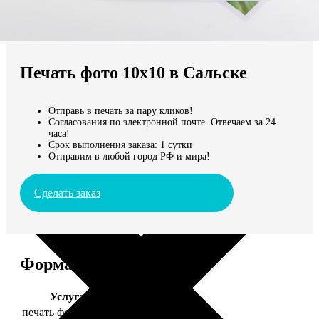
Не нашли Ваш город?
Мы доставляем по всему миру
Печать фото 10х10 в Сальске
Продолжить без города
Отправь в печать за пару кликов!
Согласования по электронной почте. Отвечаем за 24
часа!
Срок выполнения заказа: 1 сутки
Отправим в любой город РФ и мира!
Сделать заказ
Форматы и цены
Услуга
Цена, руб.
печать фото 10х10
19