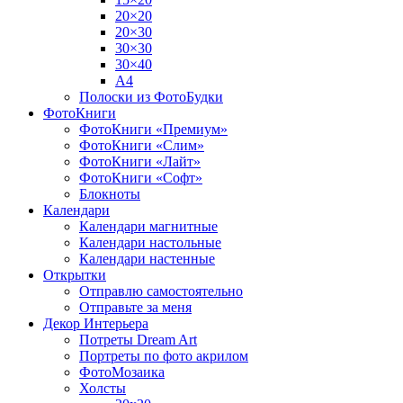
20×20
20×30
30×30
30×40
A4
Полоски из ФотоБудки
ФотоКниги
ФотоКниги «Премиум»
ФотоКниги «Слим»
ФотоКниги «Лайт»
ФотоКниги «Софт»
Блокноты
Календари
Календари магнитные
Календари настольные
Календари настенные
Открытки
Отправлю самостоятельно
Отправьте за меня
Декор Интерьера
Потреты Dream Art
Портреты по фото акрилом
ФотоМозаика
Холсты