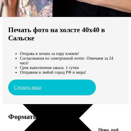
Не нашли Ваш город?
Мы доставляем по всему миру
Печать фото на холсте 40х40 в
Продолжить без города
Сальске
Отправь в печать за пару кликов!
Согласования по электронной почте. Отвечаем за 24
часа!
Срок выполнения заказа: 1 сутки
Отправим в любой город РФ и мира!
Сделать заказ
Форматы и цены
Услуга
Цена, руб.