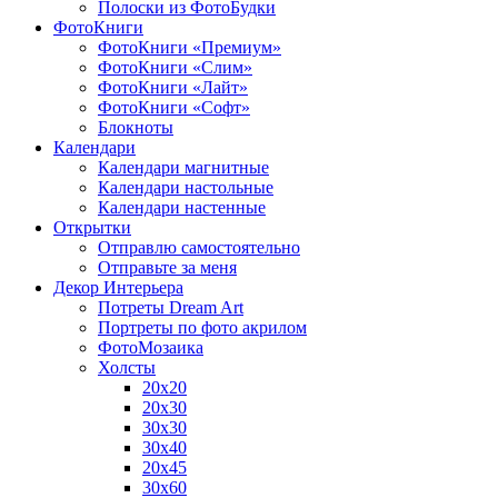
Полоски из ФотоБудки
ФотоКниги
ФотоКниги «Премиум»
ФотоКниги «Слим»
ФотоКниги «Лайт»
ФотоКниги «Софт»
Блокноты
Календари
Календари магнитные
Календари настольные
Календари настенные
Открытки
Отправлю самостоятельно
Отправьте за меня
Декор Интерьера
Потреты Dream Art
Портреты по фото акрилом
ФотоМозаика
Холсты
20х20
20х30
30х30
30х40
20х45
30х60