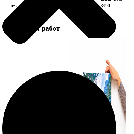
печать фото на холсте 40х40 на подрамнике
3990
Примеры работ