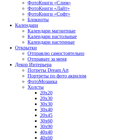
ФотоКниги «Слим»
ФотоКниги «Лайт»
ФотоКниги «Софт»
Блокноты
Календари
Календари магнитные
Календари настольные
Календари настенные
Открытки
Отправлю самостоятельно
Отправьте за меня
Декор Интерьера
Потреты Dream Art
Портреты по фото акрилом
ФотоМозаика
Холсты
20х20
20х30
30х30
30х40
20х45
30х60
30х90
40х40
40х60