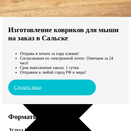
Не нашли Ваш город?
Мы доставляем по всему миру
Изготовление ковриков для мыши
Продолжить без города
на заказ в Сальске
Отправь в печать за пару кликов!
Согласования по электронной почте. Отвечаем за 24
часа!
Срок выполнения заказа: 1 сутки
Отправим в любой город РФ и мира!
Сделать заказ
Форматы и цены
Услуга
Цена, руб.