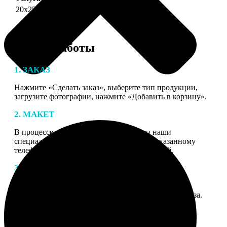
20х25
690
Этапы работы
1. ЗАКАЗ
Нажмите «Сделать заказ», выберите тип продукции,
загрузите фотографии, нажмите «Добавить в корзину».
2. МАКЕТ
В процессе подготовки заказа к печати наши
специалисты могут связаться с Вами по указанному
телефону или email для согласования деталей.
3. ИЗГОТОВЛЕНИЕ
Оплатите заказ банковской картой. После оплаты
получите подтверждение на email с описанием заказа.
Когда отправим заказ вы получите письмо с трек-
номером для отслеживания.