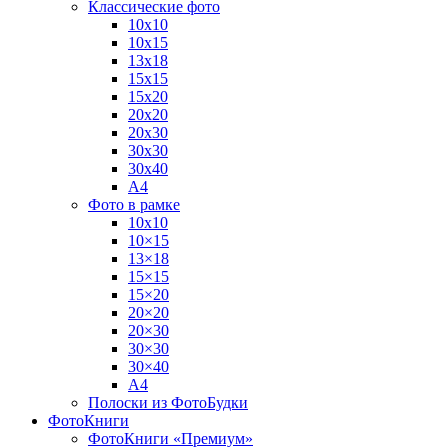
Классические фото
10х10
10х15
13х18
15х15
15х20
20х20
20х30
30х30
30х40
А4
Фото в рамке
10х10
10×15
13×18
15×15
15×20
20×20
20×30
30×30
30×40
A4
Полоски из ФотоБудки
ФотоКниги
ФотоКниги «Премиум»