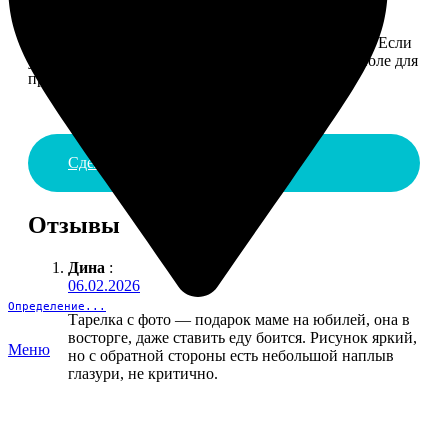
4. ДОСТАВКА И ОПЛАТА
Введите адрес и выберите способ доставки заказа. Если
у вас есть промокод, введите его в специальное поле для
промокода.
Сделать заказ
Отзывы
Дина
:
06.02.2026
Определение...
Тарелка с фото — подарок маме на юбилей, она в
восторге, даже ставить еду боится. Рисунок яркий,
Меню
но с обратной стороны есть небольшой наплыв
глазури, не критично.