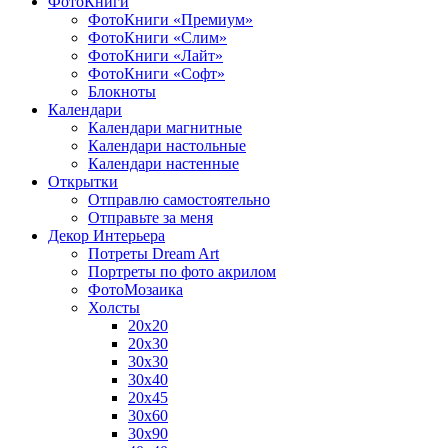
ФотоКниги
ФотоКниги «Премиум»
ФотоКниги «Слим»
ФотоКниги «Лайт»
ФотоКниги «Софт»
Блокноты
Календари
Календари магнитные
Календари настольные
Календари настенные
Открытки
Отправлю самостоятельно
Отправьте за меня
Декор Интерьера
Потреты Dream Art
Портреты по фото акрилом
ФотоМозаика
Холсты
20х20
20х30
30х30
30х40
20х45
30х60
30х90