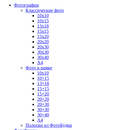
Фотографии
Классические фото
10х10
10х15
13х18
15х15
15х20
20х20
20х30
30х30
30х40
А4
Фото в рамке
10х10
10×15
13×18
15×15
15×20
20×20
20×30
30×30
30×40
A4
Полоски из ФотоБудки