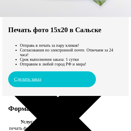
Не нашли Ваш город?
Мы доставляем по всему миру
Печать фото 15х20 в Сальске
Продолжить без города
Отправь в печать за пару кликов!
Согласования по электронной почте. Отвечаем за 24
часа!
Срок выполнения заказа: 1 сутки
Отправим в любой город РФ и мира!
Сделать заказ
Форматы и цены
Услуга
Цена, руб.
печать фото 15х20
47