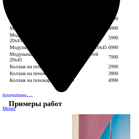
Модульный пенокартон из трех частей 30х40
3890
Модульный пенокартон из трех частей 20х45
2990
Модульный пенокартон из четырех частей
3990
20х45
Модульный пенокартон из пяти частей 20х45
4990
Модульный пенокартон из шести частей
5990
20х45
Модульный пенокартон из семи частей 20х45
6990
Модульный пенокартон из восьми частей
7990
20х45
Коллаж на пенокартоне 30х30
2990
Коллаж на пенокартоне 30х60
3990
Коллаж на пенокартоне 30х90
4990
Определение...
Примеры работ
Меню