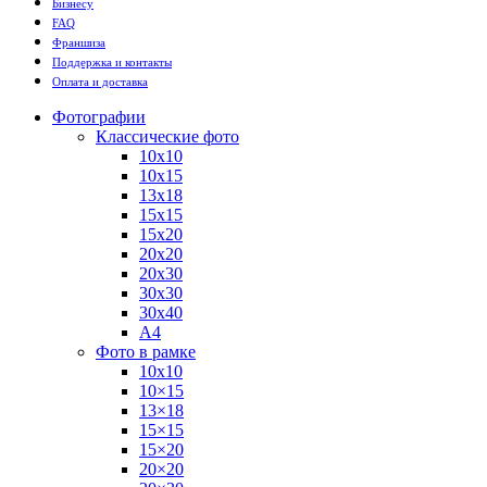
Бизнесу
FAQ
Франшиза
Поддержка и контакты
Оплата и доставка
Фотографии
Классические фото
10х10
10х15
13х18
15х15
15х20
20х20
20х30
30х30
30х40
А4
Фото в рамке
10х10
10×15
13×18
15×15
15×20
20×20