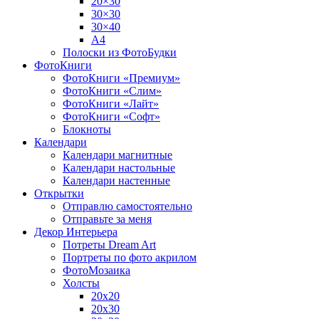
20×30
30×30
30×40
A4
Полоски из ФотоБудки
ФотоКниги
ФотоКниги «Премиум»
ФотоКниги «Слим»
ФотоКниги «Лайт»
ФотоКниги «Софт»
Блокноты
Календари
Календари магнитные
Календари настольные
Календари настенные
Открытки
Отправлю самостоятельно
Отправьте за меня
Декор Интерьера
Потреты Dream Art
Портреты по фото акрилом
ФотоМозаика
Холсты
20х20
20х30