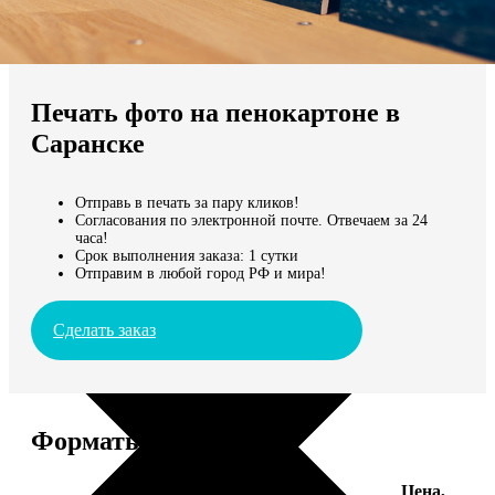
Не нашли Ваш город?
Мы доставляем по всему миру
Печать фото на пенокартоне в
Продолжить без города
Саранске
Отправь в печать за пару кликов!
Согласования по электронной почте. Отвечаем за 24
часа!
Срок выполнения заказа: 1 сутки
Отправим в любой город РФ и мира!
Сделать заказ
Форматы и цены
Цена,