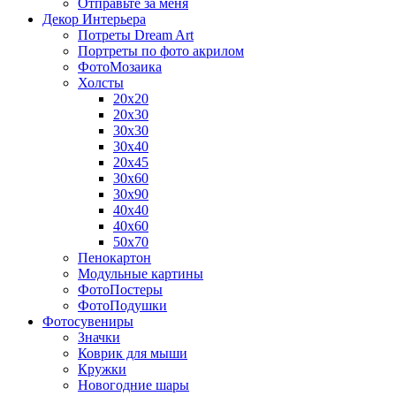
Отправьте за меня
Декор Интерьера
Потреты Dream Art
Портреты по фото акрилом
ФотоМозаика
Холсты
20х20
20х30
30х30
30х40
20х45
30х60
30х90
40х40
40х60
50х70
Пенокартон
Модульные картины
ФотоПостеры
ФотоПодушки
Фотоcувениры
Значки
Коврик для мыши
Кружки
Новогодние шары