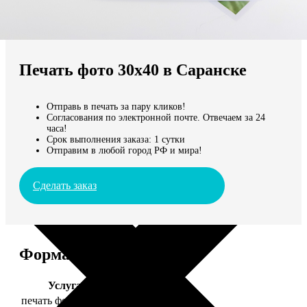
Не нашли Ваш город?
Мы доставляем по всему миру
Печать фото 30х40 в Саранске
Продолжить без города
Отправь в печать за пару кликов!
Согласования по электронной почте. Отвечаем за 24
часа!
Срок выполнения заказа: 1 сутки
Отправим в любой город РФ и мира!
Сделать заказ
Форматы и цены
Услуга
Цена, руб.
печать фото 30х40
199