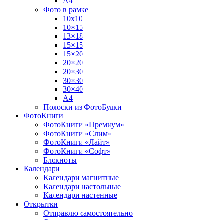
А4
Фото в рамке
10х10
10×15
13×18
15×15
15×20
20×20
20×30
30×30
30×40
A4
Полоски из ФотоБудки
ФотоКниги
ФотоКниги «Премиум»
ФотоКниги «Слим»
ФотоКниги «Лайт»
ФотоКниги «Софт»
Блокноты
Календари
Календари магнитные
Календари настольные
Календари настенные
Открытки
Отправлю самостоятельно