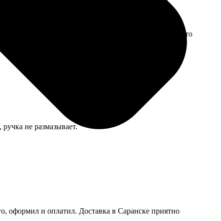
ь, но в целом бабушка осталась довольна, сказала будто
 ручка не размазывает.
то, оформил и оплатил. Доставка в Саранске приятно