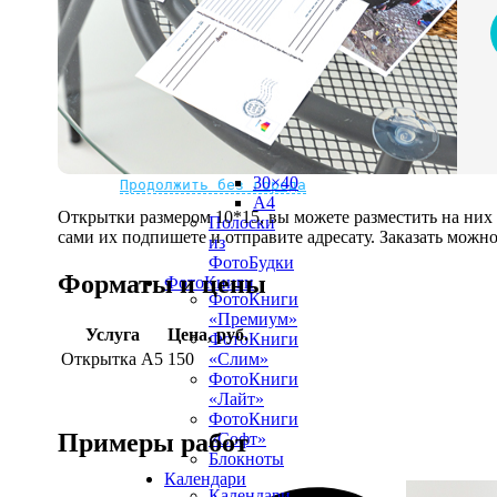
рамке
10х10
10×15
13×18
15×15
15×20
20×20
20×30
Не нашли Ваш город?
Мы доставляем по всему миру
30×30
30×40
Продолжить без города
A4
Открытки размером 10*15, вы можете разместить на ни
Полоски
сами их подпишете и отправите адресату. Заказать можно 
из
ФотоБудки
Форматы и цены
ФотоКниги
ФотоКниги
«Премиум»
Услуга
Цена, руб.
ФотоКниги
Открытка А5
150
«Слим»
ФотоКниги
«Лайт»
ФотоКниги
Примеры работ
«Софт»
Блокноты
Календари
Календари