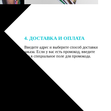
4. ДОСТАВКА И ОПЛАТА
той. После
Введите адрес и выберите способ доставки
 на email с
заказа. Если у вас есть промокод, введите
вим заказ
его в специальное поле для промокода.
мером для