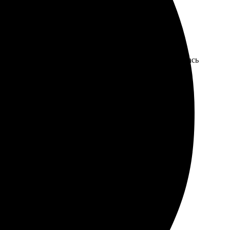
стив процесс оформления. Удобный интерфейс сайта,
ткрытки пришли быстро, отлично упакованы. Я осталась
вые и яркие. В процессе оформления доступны
тью. Обязательно обращусь ещё!