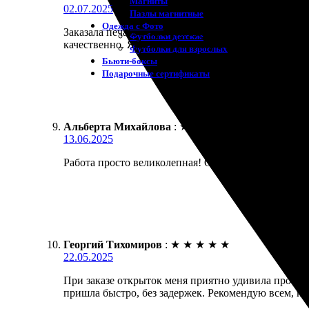
Магниты
02.07.2025
Пазлы магнитные
Одежда с Фото
Заказала печать открыток с доставкой. Очень удо
Футболки детские
качественно. Яркие цвета, четкие изображения. Уп
Футболки для взрослых
Бьюти-боксы
Подарочные сертификаты
Альберта Михайлова
:
★
★
★
★
★
13.06.2025
Работа просто великолепная! Открытки напечатали 
Георгий Тихомиров
:
★
★
★
★
★
22.05.2025
При заказе открыток меня приятно удивила простот
пришла быстро, без задержек. Рекомендую всем, кт