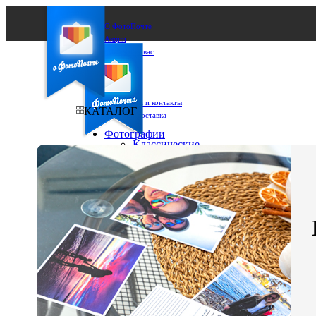
О ФотоПочте
Акции
Сделаем за вас
Бизнесу
FAQ
Франшиза
Поддержка и контакты
КАТАЛОГ
Оплата и доставка
Фотографии
Классические
фото
Ваш город:
10х10
10х15
Ваш регион доставки
13х18
15х15
Выберите из списка:
15х20
20х20
20х30
30х30
30х40
А4
Фото
в