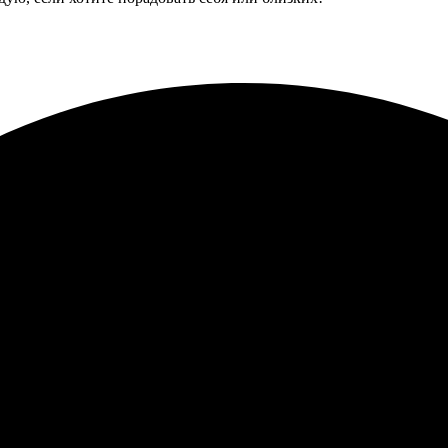
 открытки с доставкой. Качество на высшем уровне, всё идеально
Заказ оформился быстро, легкость не вызывает сомнений. Качест
елости. Обязательно воспользуюсь снова!