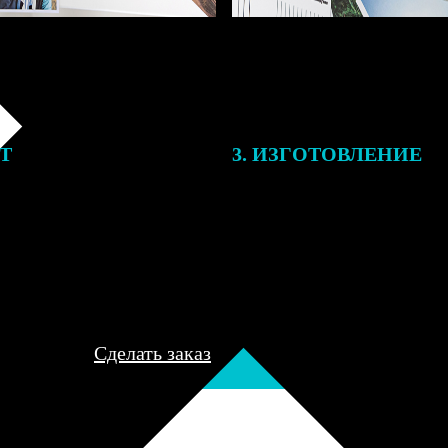
ЕТ
3. ИЗГОТОВЛЕНИЕ
подготовки заказа к печати
Оплатите заказ банковской кар
алисты могут связаться с Вами
оплаты получите подтверждение
му телефону или email для
описанием заказа. Когда отпра
я деталей.
вы получите письмо с трек-но
отслеживания.
Сделать заказ