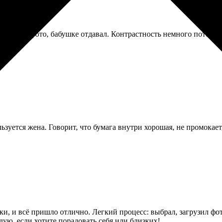
-белых фото, бабушке отдавал. Контрастность немного потерялас
зуется жена. Говорит, что бумага внутри хорошая, не промокает,
и, и всё пришло отлично. Легкий процесс: выбрал, загрузил фо
дую, если хотите порадовать себя или близких!