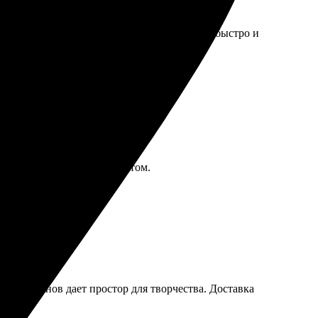
гко загружать фотографии. Открытки пришли быстро и
азывать ещё!
 приятно удивлена результатом.
ие шаблонов дает простор для творчества. Доставка