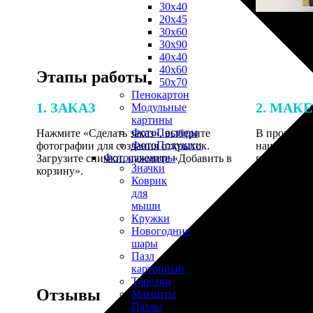
30х40
20х45
30х60
30х90
40х40
40х60
Этапы работы
50х70
Пенокартон
1. ЗАКАЗ
2. МАК
Модульные
картины
ФотоПостеры
Нажмите «Сделать заказ», выберите
В процессе 
ФотоПодушки
фотографии для создания открыток.
наши специ
Фотоcувениры
Загрузите снимки, нажмите «Добавить в
по указанно
Значки
корзину».
согласовани
Коврик
для
мыши
Кружки
Новогодние
шары
Пазл
картонный
Тарелки
Отзывы
Магниты
Пазлы