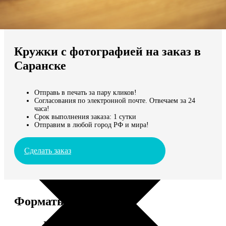
Не нашли Ваш город?
Мы доставляем по всему миру
Кружки с фотографией на заказ в
Продолжить без города
Саранске
Отправь в печать за пару кликов!
Согласования по электронной почте. Отвечаем за 24
часа!
Срок выполнения заказа: 1 сутки
Отправим в любой город РФ и мира!
Сделать заказ
Форматы и цены
Услуга
Цена, руб.