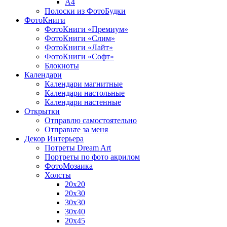
A4
Полоски из ФотоБудки
ФотоКниги
ФотоКниги «Премиум»
ФотоКниги «Слим»
ФотоКниги «Лайт»
ФотоКниги «Софт»
Блокноты
Календари
Календари магнитные
Календари настольные
Календари настенные
Открытки
Отправлю самостоятельно
Отправьте за меня
Декор Интерьера
Потреты Dream Art
Портреты по фото акрилом
ФотоМозаика
Холсты
20х20
20х30
30х30
30х40
20х45