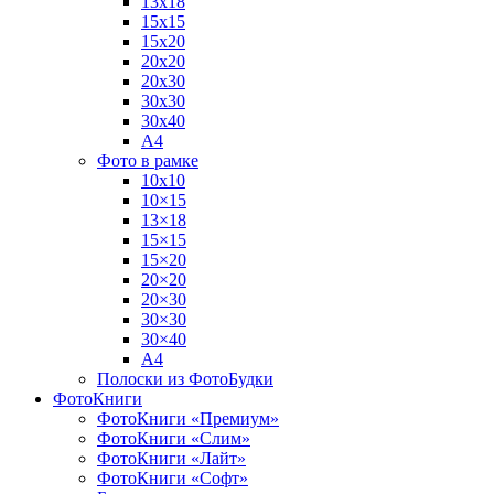
13х18
15х15
15х20
20х20
20х30
30х30
30х40
А4
Фото в рамке
10х10
10×15
13×18
15×15
15×20
20×20
20×30
30×30
30×40
A4
Полоски из ФотоБудки
ФотоКниги
ФотоКниги «Премиум»
ФотоКниги «Слим»
ФотоКниги «Лайт»
ФотоКниги «Софт»