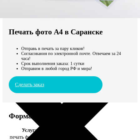
Не нашли Ваш город?
Мы доставляем по всему миру
Печать фото А4 в Саранске
Продолжить без города
Отправь в печать за пару кликов!
Согласования по электронной почте. Отвечаем за 24
часа!
Срок выполнения заказа: 1 сутки
Отправим в любой город РФ и мира!
Сделать заказ
Форматы и цены
Услуга
Цена, руб.
печать фото 20х30
129