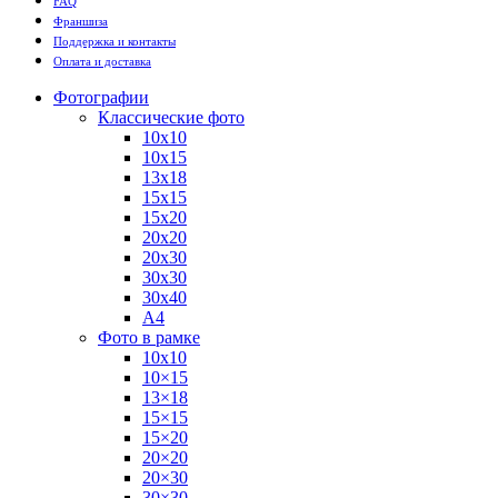
FAQ
Франшиза
Поддержка и контакты
Оплата и доставка
Фотографии
Классические фото
10х10
10х15
13х18
15х15
15х20
20х20
20х30
30х30
30х40
А4
Фото в рамке
10х10
10×15
13×18
15×15
15×20
20×20
20×30
30×30