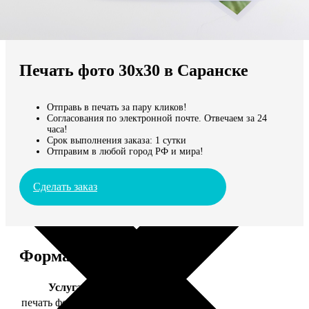
Не нашли Ваш город?
Мы доставляем по всему миру
Печать фото 30х30 в Саранске
Продолжить без города
Отправь в печать за пару кликов!
Согласования по электронной почте. Отвечаем за 24
часа!
Срок выполнения заказа: 1 сутки
Отправим в любой город РФ и мира!
Сделать заказ
Форматы и цены
Услуга
Цена, руб.
печать фото 30х30
179