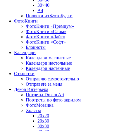
30×40
A4
Полоски из ФотоБудки
ФотоКниги
ФотоКниги «Премиум»
ФотоКниги «Слим»
ФотоКниги «Лайт»
ФотоКниги «Софт»
Блокноты
Календари
Календари магнитные
Календари настольные
Календари настенные
Открытки
Отправлю самостоятельно
Отправьте за меня
Декор Интерьера
Потреты Dream Art
Портреты по фото акрилом
ФотоМозаика
Холсты
20х20
20х30
30х30