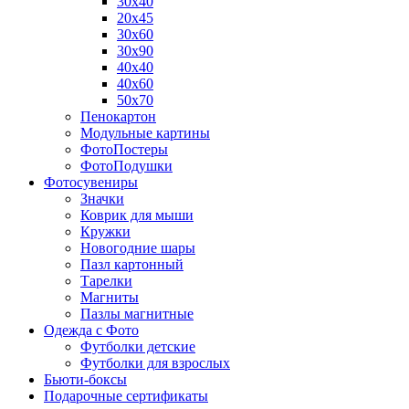
30х40
20х45
30х60
30х90
40х40
40х60
50х70
Пенокартон
Модульные картины
ФотоПостеры
ФотоПодушки
Фотоcувениры
Значки
Коврик для мыши
Кружки
Новогодние шары
Пазл картонный
Тарелки
Магниты
Пазлы магнитные
Одежда с Фото
Футболки детские
Футболки для взрослых
Бьюти-боксы
Подарочные сертификаты