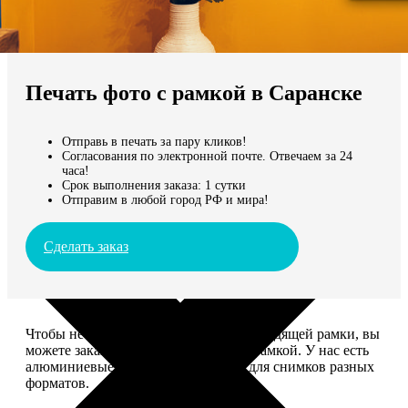
Не нашли Ваш город?
Мы доставляем по всему миру
Печать фото с рамкой в Саранске
Продолжить без города
Отправь в печать за пару кликов!
Согласования по электронной почте. Отвечаем за 24
часа!
Срок выполнения заказа: 1 сутки
Отправим в любой город РФ и мира!
Сделать заказ
Чтобы не тратить время на поиск подходящей рамки, вы
можете заказать печать фото сразу с рамкой. У нас есть
алюминиевые и деревянные рамки для снимков разных
форматов.