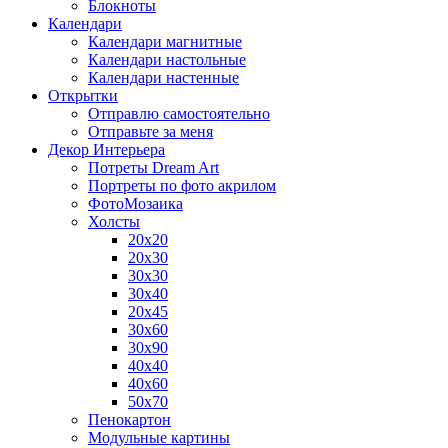
Блокноты
Календари
Календари магнитные
Календари настольные
Календари настенные
Открытки
Отправлю самостоятельно
Отправьте за меня
Декор Интерьера
Потреты Dream Art
Портреты по фото акрилом
ФотоМозаика
Холсты
20х20
20х30
30х30
30х40
20х45
30х60
30х90
40х40
40х60
50х70
Пенокартон
Модульные картины