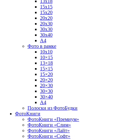
13х18
15х15
15х20
20х20
20х30
30х30
30х40
А4
Фото в рамке
10х10
10×15
13×18
15×15
15×20
20×20
20×30
30×30
30×40
A4
Полоски из ФотоБудки
ФотоКниги
ФотоКниги «Премиум»
ФотоКниги «Слим»
ФотоКниги «Лайт»
ФотоКниги «Софт»