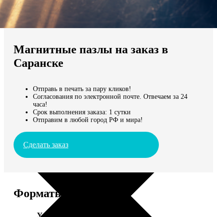
Не нашли Ваш город?
Мы доставляем по всему миру
Магнитные пазлы на заказ в
Продолжить без города
Саранске
Отправь в печать за пару кликов!
Согласования по электронной почте. Отвечаем за 24
часа!
Срок выполнения заказа: 1 сутки
Отправим в любой город РФ и мира!
Сделать заказ
Форматы и цены
Услуга
Цена, руб.