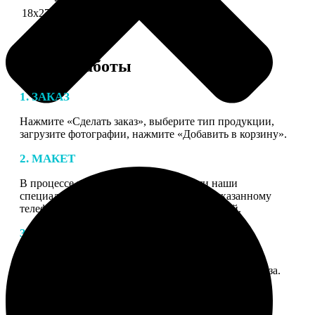
18х27 см 126 частей
990
Этапы работы
1. ЗАКАЗ
Нажмите «Сделать заказ», выберите тип продукции,
загрузите фотографии, нажмите «Добавить в корзину».
2. МАКЕТ
В процессе подготовки заказа к печати наши
специалисты могут связаться с Вами по указанному
телефону или email для согласования деталей.
3. ИЗГОТОВЛЕНИЕ
Оплатите заказ банковской картой. После оплаты
получите подтверждение на email с описанием заказа.
Когда отправим заказ вы получите письмо с трек-
номером для отслеживания.