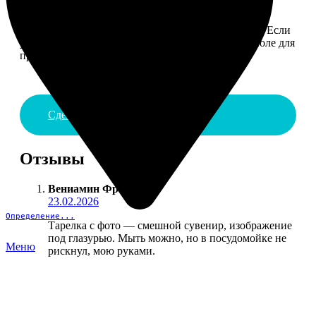
4. ДОСТАВКА И ОПЛАТА
Введите адрес и выберите способ доставки заказа. Если
у вас есть промокод, введите его в специальное поле для
промокода.
Сделать заказ
Отзывы
Вениамин Фролов
:
23.02.2026
Определение...
Тарелка с фото — смешной сувенир, изображение
под глазурью. Мыть можно, но в посудомойке не
Меню
рискнул, мою руками.