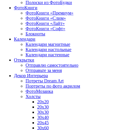
Полоски из ФотоБудки
ФотоКниги
ФотоКниги «Премиум»
ФотоКниги «Слим»
ФотоКниги «Лайт»
ФотоКниги «Софт»
Блокноты
Календари
Календари магнитные
Календари настольные
Календари настенные
Открытки
Отправлю самостоятельно
Отправьте за меня
Декор Интерьера
Потреты Dream Art
Портреты по фото акрилом
ФотоМозаика
Холсты
20х20
20х30
30х30
30х40
20х45
30х60