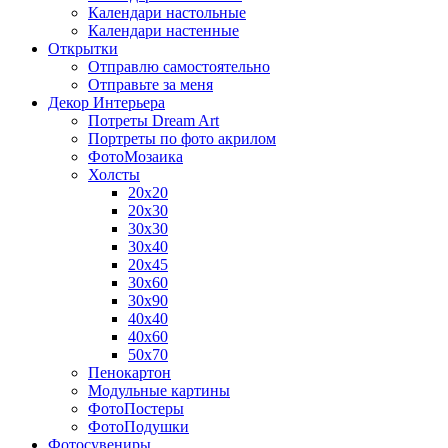
Календари настольные
Календари настенные
Открытки
Отправлю самостоятельно
Отправьте за меня
Декор Интерьера
Потреты Dream Art
Портреты по фото акрилом
ФотоМозаика
Холсты
20х20
20х30
30х30
30х40
20х45
30х60
30х90
40х40
40х60
50х70
Пенокартон
Модульные картины
ФотоПостеры
ФотоПодушки
Фотоcувениры