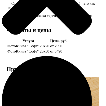
— Страницы из бумаги плотностью 170 г/м2 – это как
плотные страницы глянцевого журнала.
— Страницы и обложка скреплены металлическими
болтами.
Форматы и цены
Услуга
Цена, руб.
ФотоКнига "Софт" 20х20
от 2990
ФотоКнига "Софт" 20х30
от 3490
Примеры работ