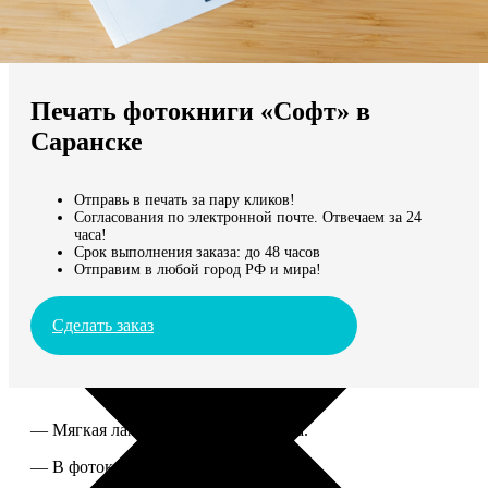
Не нашли Ваш город?
Мы доставляем по всему миру
Печать фотокниги «Софт» в
Продолжить без города
Саранске
Отправь в печать за пару кликов!
Согласования по электронной почте. Отвечаем за 24
часа!
Срок выполнения заказа: до 48 часов
Отправим в любой город РФ и мира!
Сделать заказ
— Мягкая ламинированная обложка.
— В фотокниге от 60 до 300 страниц.