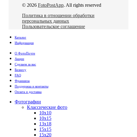
© 2026
FotoPostApp
. All rights reserved
Политика в отношении обработки
персональных данных
Пользовательское соглашение
Каталог
Информация
О ФотоПочте
Акции
Сделаем за вас
Бизнесу
FAQ
Франшиза
Поддержка и контакты
Оплата и доставка
Фотографии
Классические фото
10х10
10х15
13х18
15х15
15х20