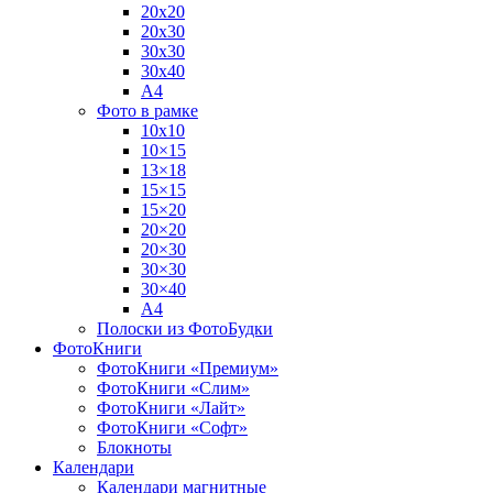
20х20
20х30
30х30
30х40
А4
Фото в рамке
10х10
10×15
13×18
15×15
15×20
20×20
20×30
30×30
30×40
A4
Полоски из ФотоБудки
ФотоКниги
ФотоКниги «Премиум»
ФотоКниги «Слим»
ФотоКниги «Лайт»
ФотоКниги «Софт»
Блокноты
Календари
Календари магнитные