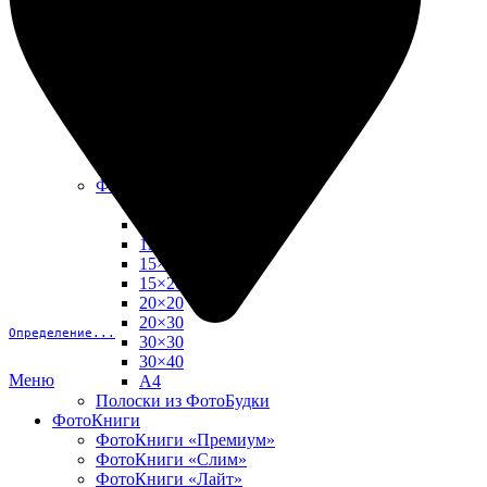
10х15
13х18
15х15
15х20
20х20
20х30
30х30
30х40
А4
Фото в рамке
10х10
10×15
13×18
15×15
15×20
20×20
20×30
Определение...
30×30
30×40
Меню
A4
Полоски из ФотоБудки
ФотоКниги
ФотоКниги «Премиум»
ФотоКниги «Слим»
ФотоКниги «Лайт»