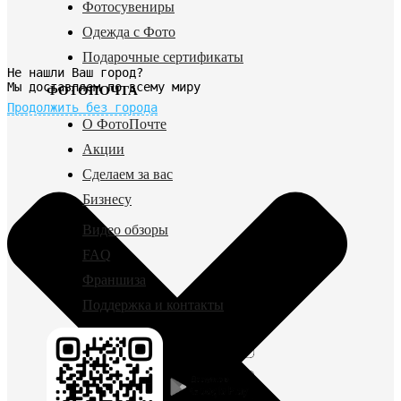
Фотосувениры
Одежда с Фото
Подарочные сертификаты
Не нашли Ваш город?
Мы доставляем по всему миру
ФОТОПОЧТА
Продолжить без города
О ФотоПочте
Акции
Сделаем за вас
Бизнесу
Видео обзоры
FAQ
Франшиза
Поддержка и контакты