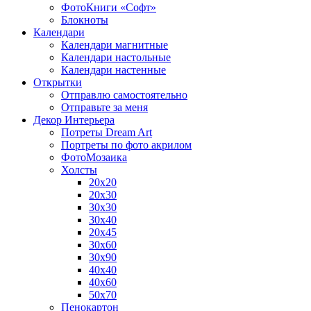
ФотоКниги «Софт»
Блокноты
Календари
Календари магнитные
Календари настольные
Календари настенные
Открытки
Отправлю самостоятельно
Отправьте за меня
Декор Интерьера
Потреты Dream Art
Портреты по фото акрилом
ФотоМозаика
Холсты
20х20
20х30
30х30
30х40
20х45
30х60
30х90
40х40
40х60
50х70
Пенокартон