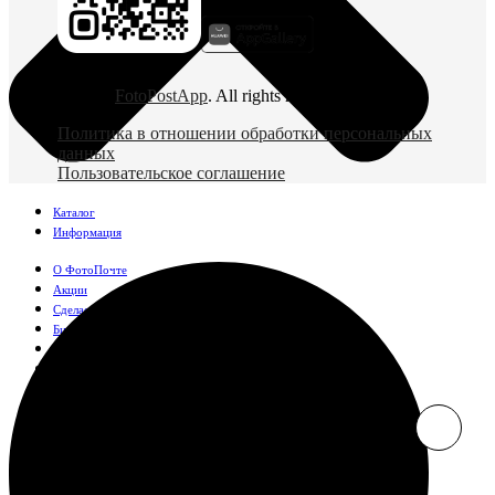
© 2026
FotoPostApp
. All rights reserved
Политика в отношении обработки персональных
данных
Пользовательское соглашение
Каталог
Информация
О ФотоПочте
Акции
Сделаем за вас
Бизнесу
FAQ
Франшиза
Поддержка и контакты
Оплата и доставка
Фотографии
Классические фото
10х10