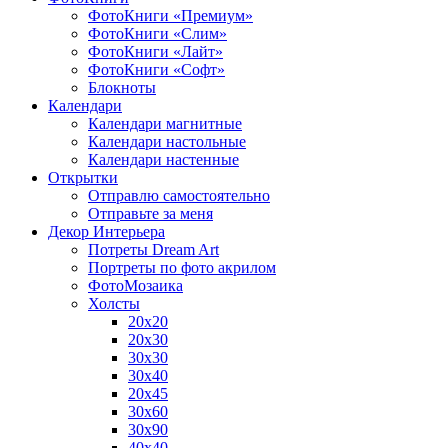
ФотоКниги «Премиум»
ФотоКниги «Слим»
ФотоКниги «Лайт»
ФотоКниги «Софт»
Блокноты
Календари
Календари магнитные
Календари настольные
Календари настенные
Открытки
Отправлю самостоятельно
Отправьте за меня
Декор Интерьера
Потреты Dream Art
Портреты по фото акрилом
ФотоМозаика
Холсты
20х20
20х30
30х30
30х40
20х45
30х60
30х90
40х40