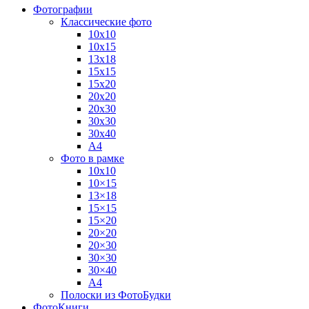
Фотографии
Классические фото
10х10
10х15
13х18
15х15
15х20
20х20
20х30
30х30
30х40
А4
Фото в рамке
10х10
10×15
13×18
15×15
15×20
20×20
20×30
30×30
30×40
A4
Полоски из ФотоБудки
ФотоКниги