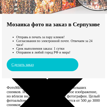
Не нашли Ваш город?
Мы доставляем по всему миру
Мозаика фото на заказ в Серпухове
Продолжить без города
Отправь в печать за пару кликов!
Согласования по электронной почте. Отвечаем за 24
часа!
Срок выполнения заказа: 1 сутки
Отправим в любой город РФ и мира!
Сделать заказ
ФотоМозаика – это картина из сотен небольших
снимков. Издалека смотрится как единое изображение,
но вблизи видно, что это отдельные фотографии. Целый
фотоальбом в одной картине: помещается от 500 до 3000
снимков.