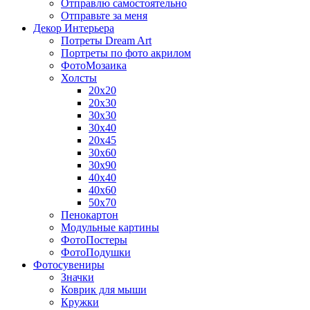
Отправлю самостоятельно
Отправьте за меня
Декор Интерьера
Потреты Dream Art
Портреты по фото акрилом
ФотоМозаика
Холсты
20х20
20х30
30х30
30х40
20х45
30х60
30х90
40х40
40х60
50х70
Пенокартон
Модульные картины
ФотоПостеры
ФотоПодушки
Фотоcувениры
Значки
Коврик для мыши
Кружки