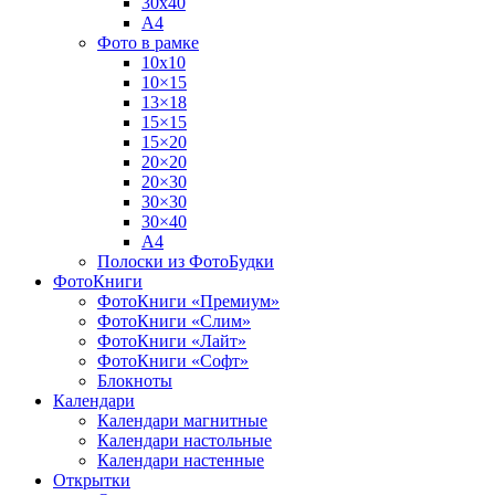
30х40
А4
Фото в рамке
10х10
10×15
13×18
15×15
15×20
20×20
20×30
30×30
30×40
A4
Полоски из ФотоБудки
ФотоКниги
ФотоКниги «Премиум»
ФотоКниги «Слим»
ФотоКниги «Лайт»
ФотоКниги «Софт»
Блокноты
Календари
Календари магнитные
Календари настольные
Календари настенные
Открытки