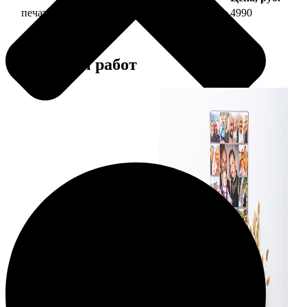
печать фото на холсте 40х60 на подрамнике
4990
Примеры работ