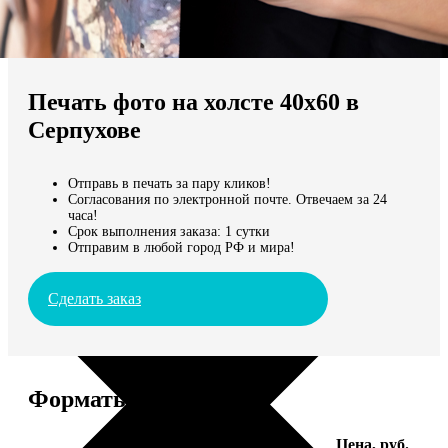
Не нашли Ваш город?
Мы доставляем по всему миру
Печать фото на холсте 40х60 в
Продолжить без города
Серпухове
Отправь в печать за пару кликов!
Согласования по электронной почте. Отвечаем за 24
часа!
Срок выполнения заказа: 1 сутки
Отправим в любой город РФ и мира!
Сделать заказ
Форматы и цены
Услуга
Цена, руб.