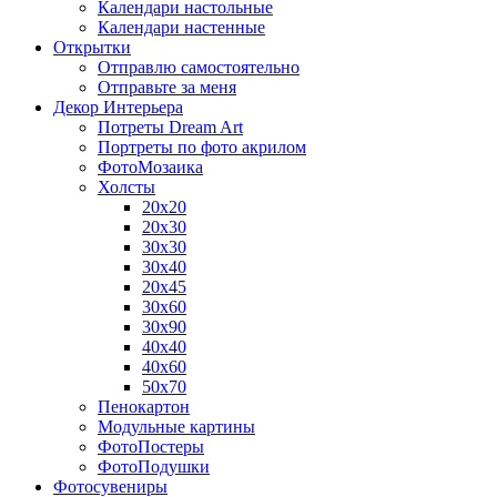
Календари настольные
Календари настенные
Открытки
Отправлю самостоятельно
Отправьте за меня
Декор Интерьера
Потреты Dream Art
Портреты по фото акрилом
ФотоМозаика
Холсты
20х20
20х30
30х30
30х40
20х45
30х60
30х90
40х40
40х60
50х70
Пенокартон
Модульные картины
ФотоПостеры
ФотоПодушки
Фотоcувениры