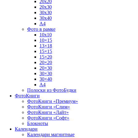
20х20
20х30
30х30
30х40
А4
Фото в рамке
10х10
10×15
13×18
15×15
15×20
20×20
20×30
30×30
30×40
A4
Полоски из ФотоБудки
ФотоКниги
ФотоКниги «Премиум»
ФотоКниги «Слим»
ФотоКниги «Лайт»
ФотоКниги «Софт»
Блокноты
Календари
Календари магнитные