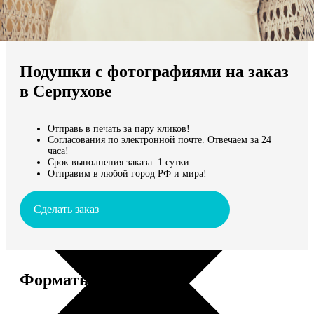
Не нашли Ваш город?
Мы доставляем по всему миру
Подушки с фотографиями на заказ
Продолжить без города
в Серпухове
Отправь в печать за пару кликов!
Согласования по электронной почте. Отвечаем за 24
часа!
Срок выполнения заказа: 1 сутки
Отправим в любой город РФ и мира!
Сделать заказ
Форматы и цены
Услуга
Цена, руб.