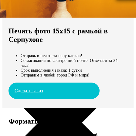
Не нашли Ваш город?
Мы доставляем по всему миру
Печать фото 15х15 с рамкой в
Продолжить без города
Серпухове
Отправь в печать за пару кликов!
Согласования по электронной почте. Отвечаем за 24
часа!
Срок выполнения заказа: 1 сутки
Отправим в любой город РФ и мира!
Сделать заказ
Форматы и цены
Услуга
Цена, руб.