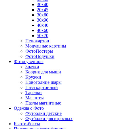
30х40
20х45
30х60
30х90
40х40
40х60
50х70
Пенокартон
Модульные картины
ФотоПостеры
ФотоПодушки
Фотоcувениры
Значки
Коврик для мыши
Кружки
Новогодние шары
Пазл картонный
Тарелки
Магниты
Пазлы магнитные
Одежда с Фото
Футболки детские
Футболки для взрослых
Бьюти-боксы
Подарочные сертификаты