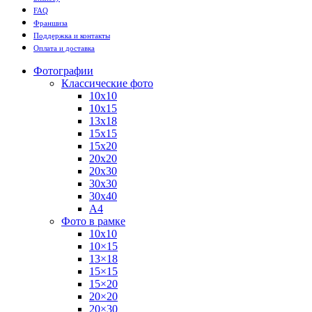
FAQ
Франшиза
Поддержка и контакты
Оплата и доставка
Фотографии
Классические фото
10х10
10х15
13х18
15х15
15х20
20х20
20х30
30х30
30х40
А4
Фото в рамке
10х10
10×15
13×18
15×15
15×20
20×20
20×30