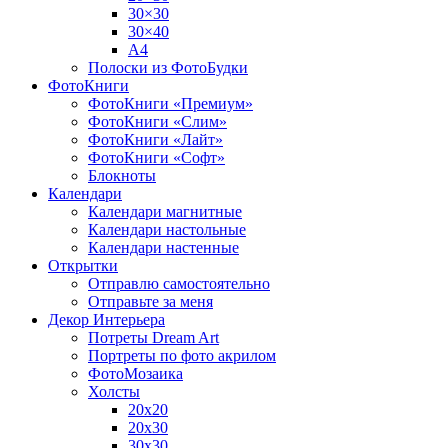
30×30
30×40
A4
Полоски из ФотоБудки
ФотоКниги
ФотоКниги «Премиум»
ФотоКниги «Слим»
ФотоКниги «Лайт»
ФотоКниги «Софт»
Блокноты
Календари
Календари магнитные
Календари настольные
Календари настенные
Открытки
Отправлю самостоятельно
Отправьте за меня
Декор Интерьера
Потреты Dream Art
Портреты по фото акрилом
ФотоМозаика
Холсты
20х20
20х30
30х30