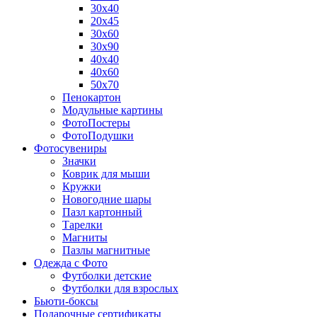
30х40
20х45
30х60
30х90
40х40
40х60
50х70
Пенокартон
Модульные картины
ФотоПостеры
ФотоПодушки
Фотоcувениры
Значки
Коврик для мыши
Кружки
Новогодние шары
Пазл картонный
Тарелки
Магниты
Пазлы магнитные
Одежда с Фото
Футболки детские
Футболки для взрослых
Бьюти-боксы
Подарочные сертификаты