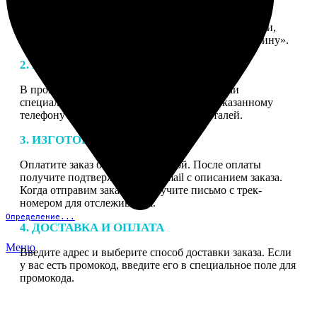
1. ЗАКАЗ
Нажмите «Сделать заказ», выберите тип продукции,
загрузите фотографии, нажмите «Добавить в корзину».
2. МАКЕТ
В процессе подготовки заказа к печати наши
специалисты могут связаться с Вами по указанному
телефону или email для согласования деталей.
3. ИЗГОТОВЛЕНИЕ
Оплатите заказ банковской картой. После оплаты
получите подтверждение на email с описанием заказа.
Когда отправим заказ вы получите письмо с трек-
номером для отслеживания.
Определение...
4. ДОСТАВКА И ОПЛАТА
Меню
Введите адрес и выберите способ доставки заказа. Если
у вас есть промокод, введите его в специальное поле для
промокода.