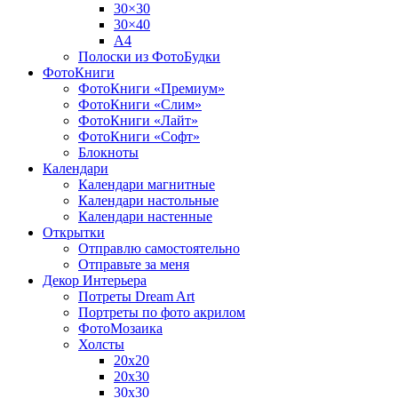
30×30
30×40
A4
Полоски из ФотоБудки
ФотоКниги
ФотоКниги «Премиум»
ФотоКниги «Слим»
ФотоКниги «Лайт»
ФотоКниги «Софт»
Блокноты
Календари
Календари магнитные
Календари настольные
Календари настенные
Открытки
Отправлю самостоятельно
Отправьте за меня
Декор Интерьера
Потреты Dream Art
Портреты по фото акрилом
ФотоМозаика
Холсты
20х20
20х30
30х30