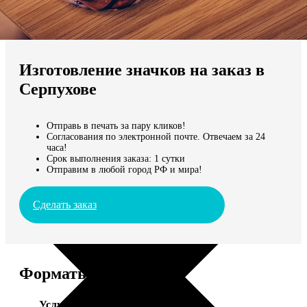
Не нашли Ваш город?
Мы доставляем по всему миру
Изготовление значков на заказ в
Продолжить без города
Серпухове
Отправь в печать за пару кликов!
Согласования по электронной почте. Отвечаем за 24
часа!
Срок выполнения заказа: 1 сутки
Отправим в любой город РФ и мира!
Сделать заказ
Форматы и цены
Услуга
Цена, руб.