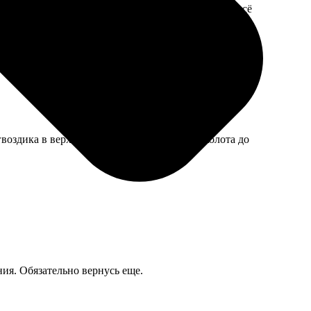
 бы быть и покрепче, но за месяц использования всё
гвоздика в верхнем листе почему-то не проколота до
ния. Обязательно вернусь еще.