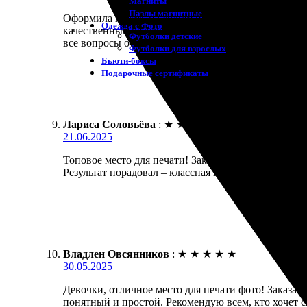
Магниты
Пазлы магнитные
Оформила печать на холсте и осталась довольна. Вс
Одежда с Фото
качественный результат. Картинка яркая и четкая,
Футболки детские
все вопросы ответили. Рекомендую всем, кто хочет
Футболки для взрослых
Бьюти-боксы
Подарочные сертификаты
Лариса Соловьёва
:
★
★
★
★
★
21.06.2025
Топовое место для печати! Заказала холст 20х45, в
Результат порадовал – классная цветопередача и ка
Владлен Овсянников
:
★
★
★
★
★
30.05.2025
Девочки, отличное место для печати фото! Заказал 
понятный и простой. Рекомендую всем, кто хочет 