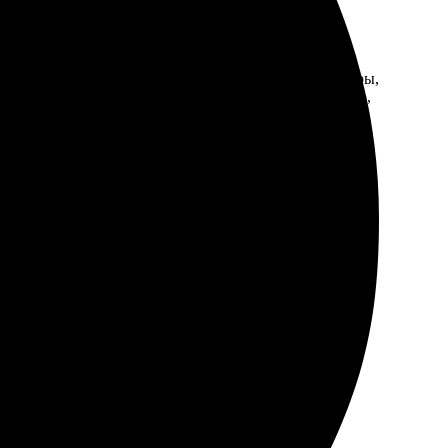
ания. Порядок простой: загрузил фото, выбрал размеры,
та яркие, детали четкие, очень доволен. Рекомендую,
рез сайт, быстро выбрала нужный размер. Картинка
о за отличный результат!