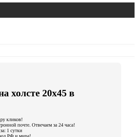
на холсте 20х45 в
ару кликов!
ронной почте. Отвечаем за 24 часа!
а: 1 сутки
од РФ и мира!