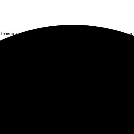
. Позвонила, все уточнила. Меня приятно удивила доступность и
упаковано. Картину повесила в спальне, она выглядит просто вос
ом. Заказала печать изображения на холсте, решение оказалось
 так что картину забрала без повреждений. Я точно вернусь снов