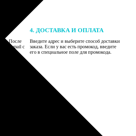
4. ДОСТАВКА И ОПЛАТА
той. После
Введите адрес и выберите способ доставки
 на email с
заказа. Если у вас есть промокод, введите
вим заказ
его в специальное поле для промокода.
мером для