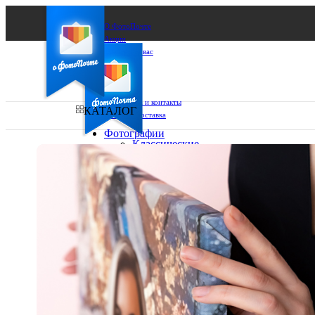
О ФотоПочте
Акции
Сделаем за вас
Бизнесу
FAQ
Франшиза
Поддержка и контакты
КАТАЛОГ
Оплата и доставка
Фотографии
Классические
фото
Ваш город:
10х10
10х15
Ваш регион доставки
13х18
15х15
Выберите из списка:
15х20
20х20
20х30
30х30
30х40
А4
Фото
в