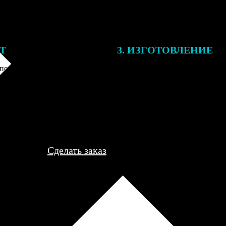
ЕТ
3. ИЗГОТОВЛЕНИЕ
подготовки заказа к печати
Оплатите заказ банковской кар
алисты могут связаться с Вами
оплаты получите подтверждение
му телефону или email для
описанием заказа. Когда отпра
я деталей.
вы получите письмо с трек-но
отслеживания.
Сделать заказ