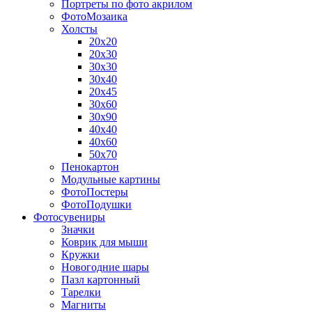
Портреты по фото акрилом
ФотоМозаика
Холсты
20х20
20х30
30х30
30х40
20х45
30х60
30х90
40х40
40х60
50х70
Пенокартон
Модульные картины
ФотоПостеры
ФотоПодушки
Фотоcувениры
Значки
Коврик для мыши
Кружки
Новогодние шары
Пазл картонный
Тарелки
Магниты