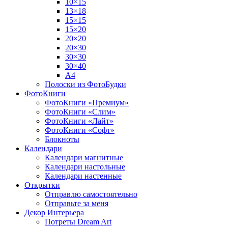
10×15
13×18
15×15
15×20
20×20
20×30
30×30
30×40
A4
Полоски из ФотоБудки
ФотоКниги
ФотоКниги «Премиум»
ФотоКниги «Слим»
ФотоКниги «Лайт»
ФотоКниги «Софт»
Блокноты
Календари
Календари магнитные
Календари настольные
Календари настенные
Открытки
Отправлю самостоятельно
Отправьте за меня
Декор Интерьера
Потреты Dream Art