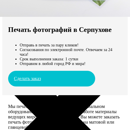
Не нашли Ваш город?
Мы доставляем по всему миру
Печать фотографий в Серпухове
Продолжить без города
Отправь в печать за пару кликов!
Согласования по электронной почте. Отвечаем за 24
часа!
Срок выполнения заказа: 1 сутки
Отправим в любой город РФ и мира!
Сделать заказ
Мы печатаем фотографии на профессиональном
оборудовании Noritsu, используем в работе материалы
ведущих мировых производителей. Вы можете заказать
печать фотографий разных форматов на матовой или
глянцевой фотобумаге.