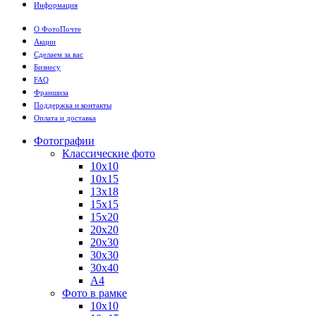
Информация
О ФотоПочте
Акции
Сделаем за вас
Бизнесу
FAQ
Франшиза
Поддержка и контакты
Оплата и доставка
Фотографии
Классические фото
10х10
10х15
13х18
15х15
15х20
20х20
20х30
30х30
30х40
А4
Фото в рамке
10х10