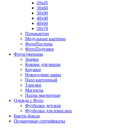
20х45
30х60
30х90
40х40
40х60
50х70
Пенокартон
Модульные картины
ФотоПостеры
ФотоПодушки
Фотоcувениры
Значки
Коврик для мыши
Кружки
Новогодние шары
Пазл картонный
Тарелки
Магниты
Пазлы магнитные
Одежда с Фото
Футболки детские
Футболки для взрослых
Бьюти-боксы
Подарочные сертификаты