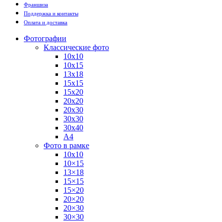
Франшиза
Поддержка и контакты
Оплата и доставка
Фотографии
Классические фото
10х10
10х15
13х18
15х15
15х20
20х20
20х30
30х30
30х40
А4
Фото в рамке
10х10
10×15
13×18
15×15
15×20
20×20
20×30
30×30