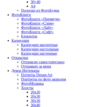
30×40
A4
Полоски из ФотоБудки
ФотоКниги
ФотоКниги «Премиум»
ФотоКниги «Слим»
ФотоКниги «Лайт»
ФотоКниги «Софт»
Блокноты
Календари
Календари магнитные
Календари настольные
Календари настенные
Открытки
Отправлю самостоятельно
Отправьте за меня
Декор Интерьера
Потреты Dream Art
Портреты по фото акрилом
ФотоМозаика
Холсты
20х20
20х30
30х30
30х40