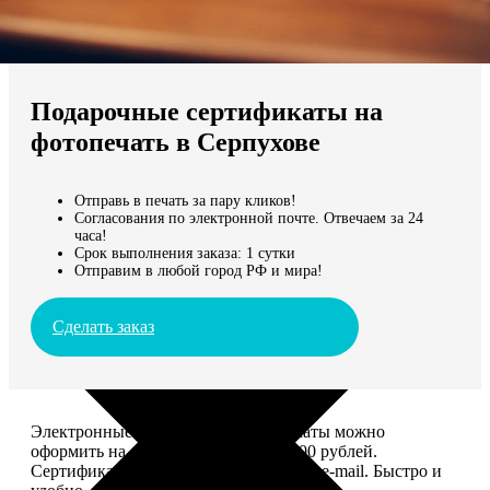
Не нашли Ваш город?
Мы доставляем по всему миру
Подарочные сертификаты на
Продолжить без города
фотопечать в Серпухове
Отправь в печать за пару кликов!
Согласования по электронной почте. Отвечаем за 24
часа!
Срок выполнения заказа: 1 сутки
Отправим в любой город РФ и мира!
Сделать заказ
Электронные подарочные сертификаты можно
оформить на сумму от 1 000 до 25 000 рублей.
Сертификат вы сможете отправить по e-mail. Быстро и