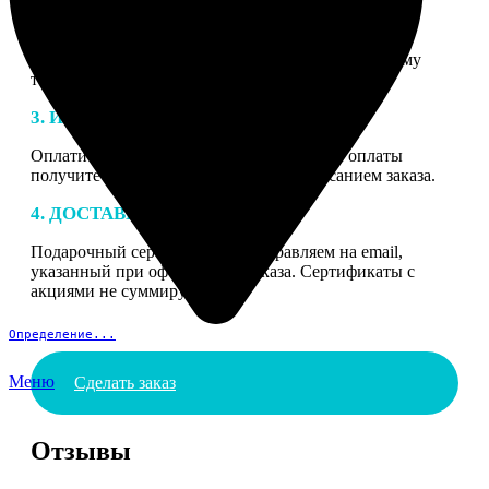
2. МАКЕТ
В процессе подготовки заказа к печати наши
специалисты могут связаться с Вами по указанному
телефону или email для согласования деталей.
3. ИЗГОТОВЛЕНИЕ
Оплатите заказ банковской картой. После оплаты
получите подтверждение на email с описанием заказа.
4. ДОСТАВКА И ОПЛАТА
Подарочный сертификат мы отправляем на email,
указанный при оформлении заказа. Сертификаты с
акциями не суммируются.
Определение...
Меню
Сделать заказ
Отзывы