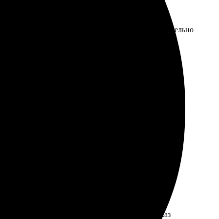
вета яркие. Доставка порадовала быстротой. Обязательно
 детали. Оформление заказа заняло всего несколько
тветила на вопросы, разъяснили все детали. Заказ