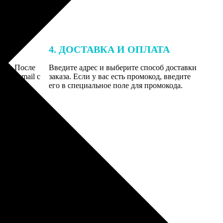
4. ДОСТАВКА И ОПЛАТА
той. После
Введите адрес и выберите способ доставки
 на email с
заказа. Если у вас есть промокод, введите
вим заказ
его в специальное поле для промокода.
мером для