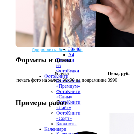
рамке
10х10
10×15
13×18
15×15
15×20
20×20
20×30
Не нашли Ваш город?
Мы доставляем по всему миру
30×30
30×40
Продолжить без города
A4
Форматы и цены
Полоски
из
ФотоБудки
Услуга
Цена, руб.
ФотоКниги
печать фото на холсте 30х90 на подрамнике
3990
ФотоКниги
«Премиум»
ФотоКниги
«Слим»
Примеры работ
ФотоКниги
«Лайт»
ФотоКниги
«Софт»
Блокноты
Календари
Календари