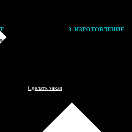
ЕТ
3. ИЗГОТОВЛЕНИЕ
подготовки заказа к печати
Оплатите заказ банковской кар
алисты могут связаться с Вами
оплаты получите подтверждение
му телефону или email для
описанием заказа. Когда отпра
я деталей.
вы получите письмо с трек-но
отслеживания.
Сделать заказ