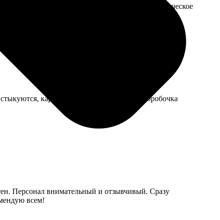
ьшую скидку, когда объяснила цель. Очень человеческое
стыкуются, картинка не стирается, но вот коробочка
ятен. Персонал внимательный и отзывчивый. Сразу
омендую всем!