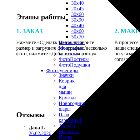
30х40
20х45
30х60
Этапы работы
30х90
40х40
1. ЗАКАЗ
2. МАК
40х60
50х70
Нажмите «Сделать заказ», выберите
В процессе 
Пенокартон
размер и загрузите фотографию/несколько
наши специ
Модульные
фото, нажмите «Добавить в корзину».
по указанно
картины
согласовани
ФотоПостеры
ФотоПодушки
Фотоcувениры
Значки
Коврик
для
мыши
Кружки
Новогодние
шары
Отзывы
Пазл
картонный
Тарелки
Дана Г.
:
Магниты
26.02.2026
Пазлы