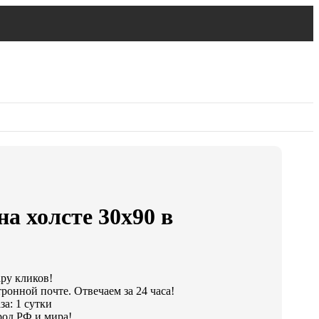
на холсте 30х90 в
ару кликов!
ронной почте. Отвечаем за 24 часа!
а: 1 сутки
од РФ и мира!