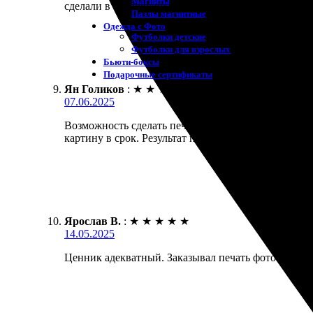
Магниты
сделали в оговоренные сроки. Результат превзошел
Пазлы магнитные
Одежда с Фото
Футболки детские
Футболки для взрослых
Бьюти-боксы
Подарочные сертификаты
Ян Голиков
:
★
★
★
★
★
07.06.2025
Возможность сделать печать на холсте нашел случ
картину в срок. Результат превзошел ожидания, ка
Ярослав В.
:
★
★
★
★
★
14.05.2025
Ценник адекватный. Заказывал печать фото на хол