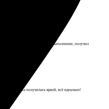
. Рекомендую, если нужно что-то особенное!
бный. Огромный плюс - быстрое выполнение, получил
вне. Картинка получилась яркой, всё идеально!