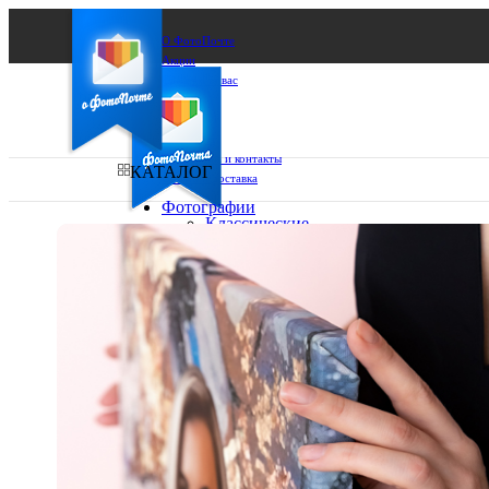
О ФотоПочте
Акции
Сделаем за вас
Бизнесу
FAQ
Франшиза
Поддержка и контакты
КАТАЛОГ
Оплата и доставка
Фотографии
Классические
фото
Ваш город:
10х10
10х15
Ваш регион доставки
13х18
15х15
Выберите из списка:
15х20
20х20
20х30
30х30
30х40
А4
Фото
в