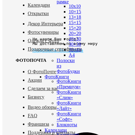
рамке
Календари
10х10
10×15
Открытки
13×18
15×15
Декор Интерьера
15×20
Фотосувениры
20×20
20×30
Не нашли Ваш город?
Одежда с Фото
Мы доставляем по всему миру
30×30
Подарочные сертификаты
30×40
Продолжить без города
A4
Полоски
ФОТОПОЧТА
из
ФотоБудки
О ФотоПочте
ФотоКниги
Акции
ФотоКниги
«Премиум»
Сделаем за вас
ФотоКниги
Бизнесу
«Слим»
ФотоКниги
Видео обзоры
«Лайт»
ФотоКниги
FAQ
«Софт»
Франшиза
Блокноты
Календари
Поддержка и контакты
Календари