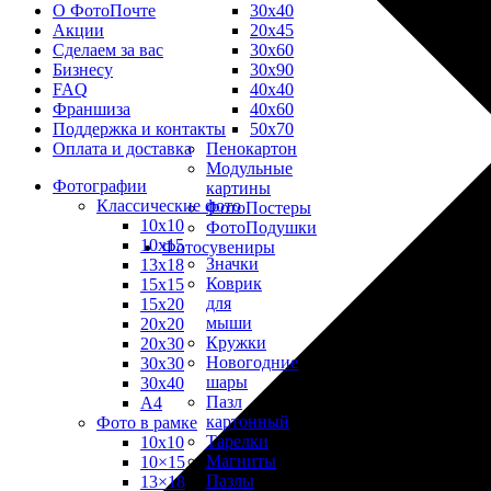
30х40
О ФотоПочте
20х45
Акции
30х60
Сделаем за вас
30х90
Бизнесу
40х40
FAQ
40х60
Франшиза
50х70
Поддержка и контакты
Пенокартон
Оплата и доставка
Модульные
Фотографии
картины
Классические фото
ФотоПостеры
10х10
ФотоПодушки
10х15
Фотоcувениры
Значки
13х18
Коврик
15х15
для
15х20
мыши
20х20
Кружки
20х30
Новогодние
30х30
шары
30х40
Пазл
А4
картонный
Фото в рамке
Тарелки
10х10
Магниты
10×15
Пазлы
13×18