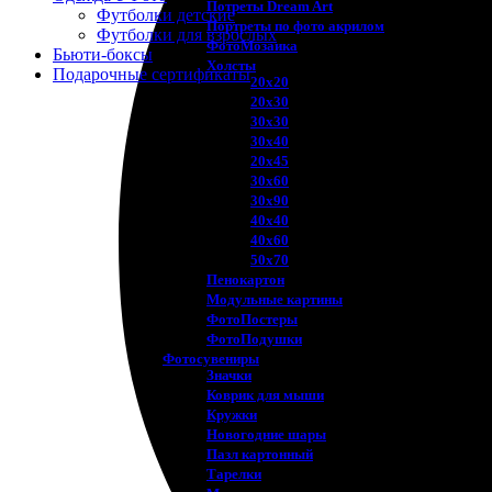
Потреты Dream Art
Футболки детские
Портреты по фото акрилом
Футболки для взрослых
ФотоМозаика
Бьюти-боксы
Холсты
Подарочные сертификаты
20х20
20х30
30х30
30х40
20х45
30х60
30х90
40х40
40х60
50х70
Пенокартон
Модульные картины
ФотоПостеры
ФотоПодушки
Фотоcувениры
Значки
Коврик для мыши
Кружки
Новогодние шары
Пазл картонный
Тарелки