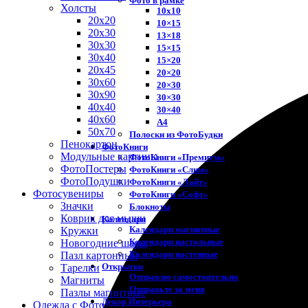
Фото в рамке
Холсты
10х10
20х20
10×15
20х30
13×18
30х30
15×15
30х40
15×20
20х45
20×20
30х60
20×30
30х90
30×30
40х40
30×40
40х60
A4
50х70
Полоски из ФотоБудки
Пенокартон
ФотоКниги
Модульные картины
ФотоКниги «Премиум»
ФотоПостеры
ФотоКниги «Слим»
ФотоПодушки
ФотоКниги «Лайт»
Фотоcувениры
ФотоКниги «Софт»
Значки
Блокноты
Коврик для мыши
Календари
Календари магнитные
Кружки
Календари настольные
Новогодние шары
Календари настенные
Пазл картонный
Открытки
Тарелки
Отправлю самостоятельно
Магниты
Отправьте за меня
Пазлы магнитные
Декор Интерьера
Одежда с Фото