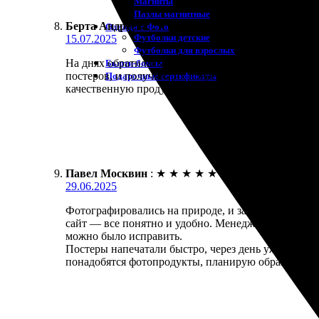
Магниты
Пазлы магнитные
Берта Андреева
:
★
★
★
★
★
Одежда с Фото
Футболки детские
15.07.2025
Футболки для взрослых
На днях обратилась в организацию для печати пост
Бьюти-боксы
постеров, и получила их вовремя. Качество работ 
Подарочные сертификаты
качественную продукцию!
Павел Москвин
:
★
★
★
★
★
29.06.2025
Фотографировались на природе, и захотелось запеча
сайт — все понятно и удобно. Менеджеры сразу от
можно было исправить.
Постеры напечатали быстро, через день уже забрал
понадобятся фотопродукты, планирую обращаться 