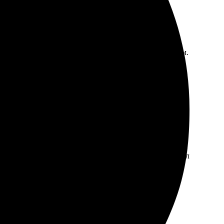
узил свои фотографии, а потом общался с менеджером.
печати приятно удивило, цвета яркие и насыщенные.
рала формат, цвета и обрамление. Результат превзошел
аковке, ничего не повредилось.