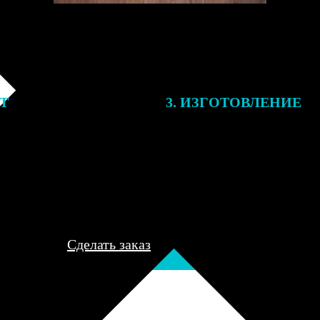
ЕТ
3. ИЗГОТОВЛЕНИЕ
подготовки заказа к печати
Оплатите заказ банковской кар
алисты могут связаться с Вами
оплаты получите подтверждение
му телефону или email для
описанием заказа. Когда отпра
я деталей.
вы получите письмо с трек-но
отслеживания.
Сделать заказ