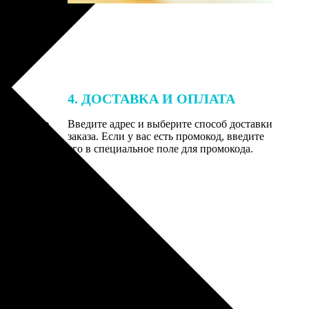
4. ДОСТАВКА И ОПЛАТА
той. После
Введите адрес и выберите способ доставки
 на email с
заказа. Если у вас есть промокод, введите
вим заказ
его в специальное поле для промокода.
мером для