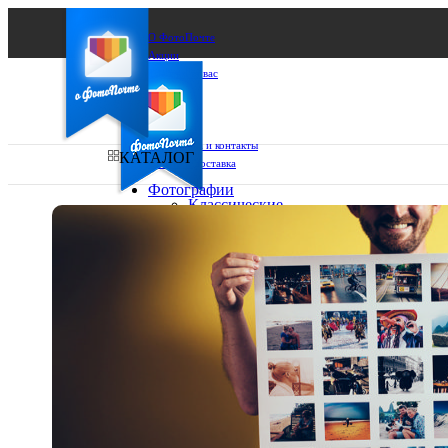
О ФотоПочте
Акции
Сделаем за вас
Бизнесу
FAQ
Франшиза
Поддержка и контакты
КАТАЛОГ
Оплата и доставка
Фотографии
Классические
фото
Ваш город:
10х10
10х15
Ваш регион доставки
13х18
15х15
Выберите из списка:
15х20
20х20
20х30
30х30
30х40
А4
Фото
в