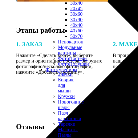
30х40
20х45
30х60
30х90
40х40
Этапы работы
40х60
50х70
Пенокартон
1. ЗАКАЗ
2. МАК
Модульные
картины
Нажмите «Сделать заказ», выберите
В процессе 
ФотоПостеры
размер и ориентацию постера. Загрузите
наши специ
ФотоПодушки
фотографию/несколько фотографий,
по указанно
Фотоcувениры
нажмите «Добавить в корзину».
согласовани
Значки
Коврик
для
мыши
Кружки
Новогодние
шары
Пазл
картонный
Тарелки
Отзывы
Магниты
Пазлы