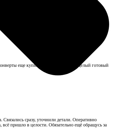
сравнению с макетом, но в целом ок.
 конверты еще купил там же. Получился целый готовый
. Связались сразу, уточнили детали. Оперативно
, всё пришло в целости. Обязательно ещё обращусь за