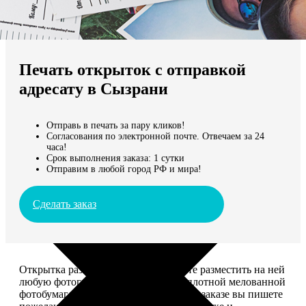
Не нашли Ваш город?
Мы доставляем по всему миру
Печать открыток с отправкой
Продолжить без города
адресату в Сызрани
Отправь в печать за пару кликов!
Согласования по электронной почте. Отвечаем за 24
часа!
Срок выполнения заказа: 1 сутки
Отправим в любой город РФ и мира!
Сделать заказ
Открытка размером 10*15, вы можете разместить на ней
любую фотографию. Печатается на плотной мелованной
фотобумаге плотностью 300 г/м2. При заказе вы пишете