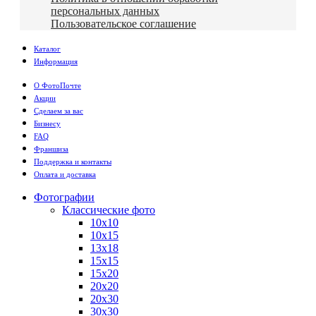
персональных данных
Пользовательское соглашение
Каталог
Информация
О ФотоПочте
Акции
Сделаем за вас
Бизнесу
FAQ
Франшиза
Поддержка и контакты
Оплата и доставка
Фотографии
Классические фото
10х10
10х15
13х18
15х15
15х20
20х20
20х30
30х30