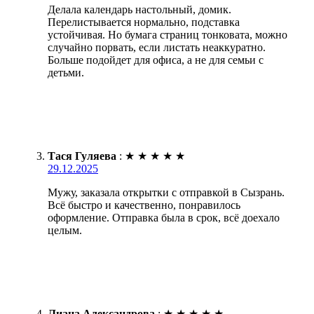
Делала календарь настольный, домик.
Перелистывается нормально, подставка
устойчивая. Но бумага страниц тонковата, можно
случайно порвать, если листать неаккуратно.
Больше подойдет для офиса, а не для семьи с
детьми.
Тася Гуляева
:
★
★
★
★
★
29.12.2025
Мужу, заказала открытки с отправкой в Сызрань.
Всё быстро и качественно, понравилось
оформление. Отправка была в срок, всё доехало
целым.
Лиана Александрова
:
★
★
★
★
★