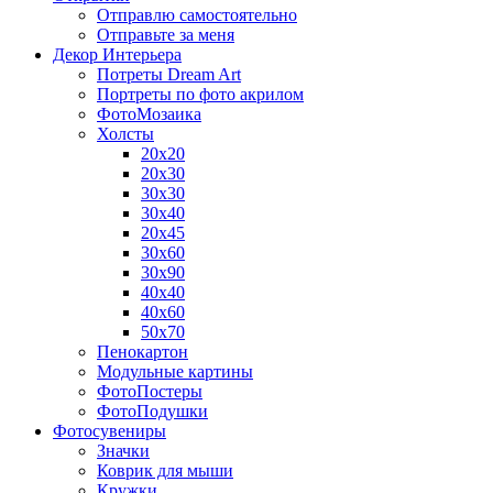
Отправлю самостоятельно
Отправьте за меня
Декор Интерьера
Потреты Dream Art
Портреты по фото акрилом
ФотоМозаика
Холсты
20х20
20х30
30х30
30х40
20х45
30х60
30х90
40х40
40х60
50х70
Пенокартон
Модульные картины
ФотоПостеры
ФотоПодушки
Фотоcувениры
Значки
Коврик для мыши
Кружки