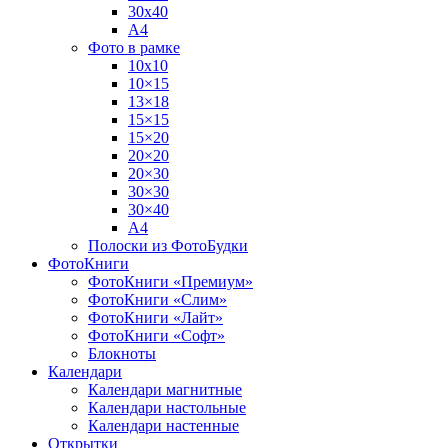
30х40
А4
Фото в рамке
10х10
10×15
13×18
15×15
15×20
20×20
20×30
30×30
30×40
A4
Полоски из ФотоБудки
ФотоКниги
ФотоКниги «Премиум»
ФотоКниги «Слим»
ФотоКниги «Лайт»
ФотоКниги «Софт»
Блокноты
Календари
Календари магнитные
Календари настольные
Календари настенные
Открытки