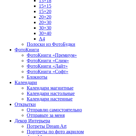
13×18
15×15
15×20
20×20
20×30
30×30
30×40
A4
Полоски из ФотоБудки
ФотоКниги
ФотоКниги «Премиум»
ФотоКниги «Слим»
ФотоКниги «Лайт»
ФотоКниги «Софт»
Блокноты
Календари
Календари магнитные
Календари настольные
Календари настенные
Открытки
Отправлю самостоятельно
Отправьте за меня
Декор Интерьера
Потреты Dream Art
Портреты по фото акрилом