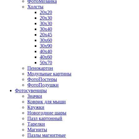
ФотоМозаика
Холсты
20х20
20х30
30х30
30х40
20х45
30х60
30х90
40х40
40х60
50х70
Пенокартон
Модульные картины
ФотоПостеры
ФотоПодушки
Фотоcувениры
Значки
Коврик для мыши
Кружки
Новогодние шары
Пазл картонный
Тарелки
Магниты
Пазлы магнитные