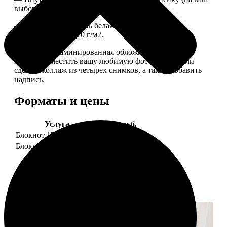
выбор), скрепленных сбоку скобой.
— Приятная на ощупь белая сатиновая бумага
плотностью 150-170 г/м2.
— Плотная ламинированная обложка. На обложке
можно разместить вашу любимую фотографию или
сделать коллаж из четырех снимков, а также добавить
надпись.
Форматы и цены
Услуга
Цена, руб.
Блокнот 15х20 клетка
990
Блокнот 15х20 линейка
990
Примеры работ