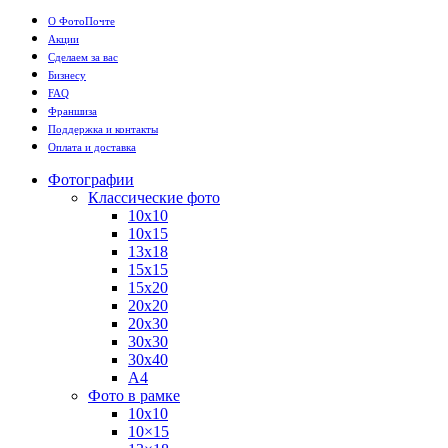
О ФотоПочте
Акции
Сделаем за вас
Бизнесу
FAQ
Франшиза
Поддержка и контакты
Оплата и доставка
Фотографии
Классические фото
10х10
10х15
13х18
15х15
15х20
20х20
20х30
30х30
30х40
А4
Фото в рамке
10х10
10×15