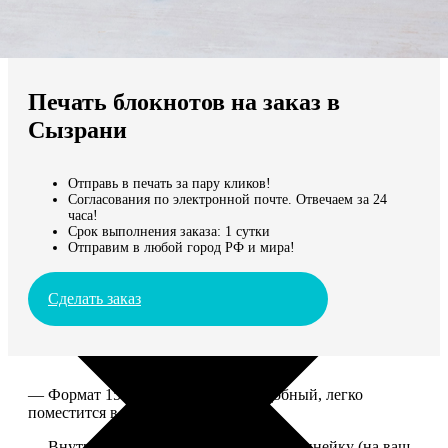
Не нашли Ваш город?
Мы доставляем по всему миру
Печать блокнотов на заказ в
Продолжить без города
Сызрани
Отправь в печать за пару кликов!
Согласования по электронной почте. Отвечаем за 24
часа!
Срок выполнения заказа: 1 сутки
Отправим в любой город РФ и мира!
Сделать заказ
— Формат 15*20. Компактный и удобный, легко
поместится в сумку или рюкзак.
— Внутри 100 страниц в клетку или в линейку (на ваш