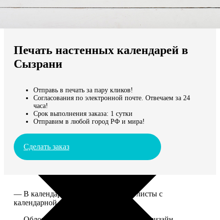
Не нашли Ваш город?
Мы доставляем по всему миру
Печать настенных календарей в
Продолжить без города
Сызрани
Отправь в печать за пару кликов!
Согласования по электронной почте. Отвечаем за 24
часа!
Срок выполнения заказа: 1 сутки
Отправим в любой город РФ и мира!
Сделать заказ
— В календаре 13 листов: обложка+листы с
календарной сеткой.
— Обложка для календаря стандартная, дизайн