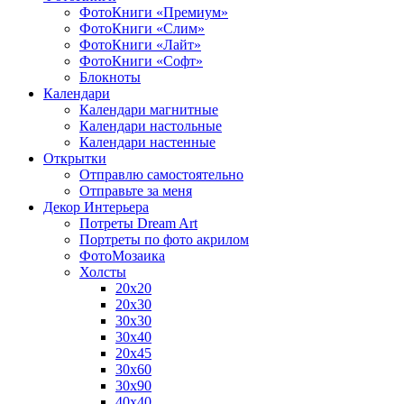
ФотоКниги «Премиум»
ФотоКниги «Слим»
ФотоКниги «Лайт»
ФотоКниги «Софт»
Блокноты
Календари
Календари магнитные
Календари настольные
Календари настенные
Открытки
Отправлю самостоятельно
Отправьте за меня
Декор Интерьера
Потреты Dream Art
Портреты по фото акрилом
ФотоМозаика
Холсты
20х20
20х30
30х30
30х40
20х45
30х60
30х90
40х40