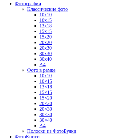
Фотографии
Классические фото
10х10
10х15
13х18
15х15
15х20
20х20
20х30
30х30
30х40
А4
Фото в рамке
10х10
10×15
13×18
15×15
15×20
20×20
20×30
30×30
30×40
A4
Полоски из ФотоБудки
ФотоКниги