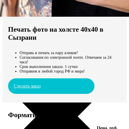
Не нашли Ваш город?
Мы доставляем по всему миру
Печать фото на холсте 40х40 в
Продолжить без города
Сызрани
Отправь в печать за пару кликов!
Согласования по электронной почте. Отвечаем за 24
часа!
Срок выполнения заказа: 1 сутки
Отправим в любой город РФ и мира!
Сделать заказ
Форматы и цены
Услуга
Цена, руб.