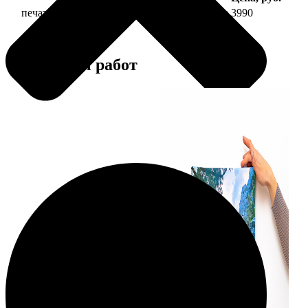
печать фото на холсте 40х40 на подрамнике
3990
Примеры работ