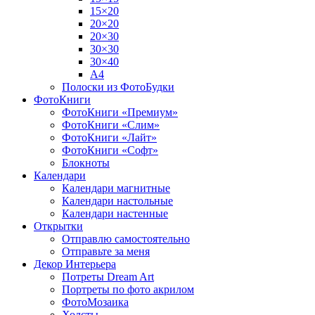
15×20
20×20
20×30
30×30
30×40
A4
Полоски из ФотоБудки
ФотоКниги
ФотоКниги «Премиум»
ФотоКниги «Слим»
ФотоКниги «Лайт»
ФотоКниги «Софт»
Блокноты
Календари
Календари магнитные
Календари настольные
Календари настенные
Открытки
Отправлю самостоятельно
Отправьте за меня
Декор Интерьера
Потреты Dream Art
Портреты по фото акрилом
ФотоМозаика
Холсты