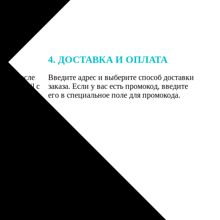
4. ДОСТАВКА И ОПЛАТА
той. После
Введите адрес и выберите способ доставки
 на email с
заказа. Если у вас есть промокод, введите
вим заказ
его в специальное поле для промокода.
мером для