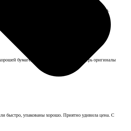
первого раза, значит, размеры и фон соблюдены точно.
 хорошей бумаге, похожей на оригинал. Теперь оригиналы
шли быстро, упакованы хорошо. Приятно удивила цена. С