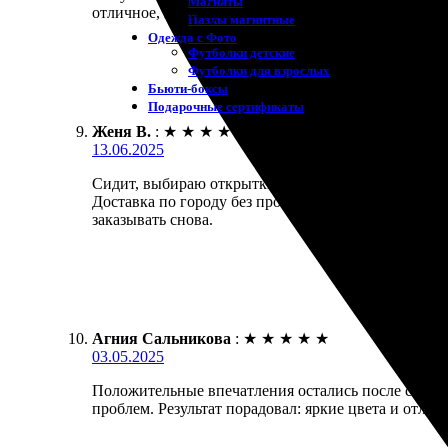
Магниты
отличное, цвета яркие и насыщенные. Доставка был
Пазлы магнитные
Одежда с Фото
Футболки детские
Футболки для взрослых
Бьюти-боксы
Подарочные сертификаты
Женя В.
:
★
★
★
★
★
13.06.2025
Сидит, выбираю открытки для друзей. Просто запо
Доставка по городу без проблем. Открытки получил
заказывать снова.
Агния Сальникова
:
★
★
★
★
★
03.05.2025
Положительные впечатления остались после сотрудн
проблем. Результат порадовал: яркие цвета и отлич