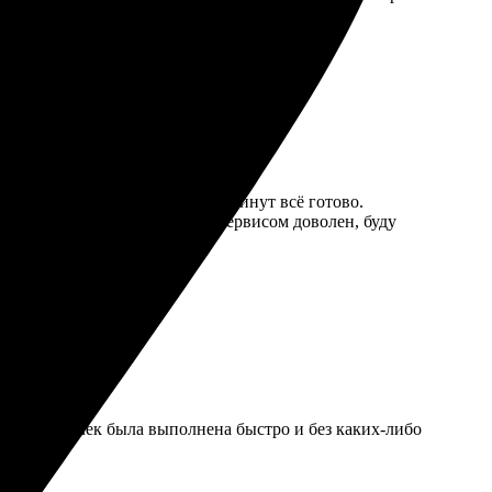
, что буду обращаться снова!
 оформил быстро, через пару минут всё готово.
ён ценами, очень доступно. Сервисом доволен, буду
ать открыточек была выполнена быстро и без каких-либо