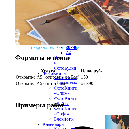
рамке
10х10
10×15
13×18
15×15
15×20
20×20
20×30
Не нашли Ваш город?
Мы доставляем по всему миру
30×30
30×40
Продолжить без города
A4
Форматы и цены
Полоски
из
ФотоБудки
Услуга
Цена, руб.
ФотоКниги
Открытка А5 "отправим за Вас"
150
ФотоКниги
«Премиум»
Открытка А5 6 шт и более
от 890
ФотоКниги
«Слим»
ФотоКниги
«Лайт»
Примеры работ
ФотоКниги
«Софт»
Блокноты
Календари
Календари