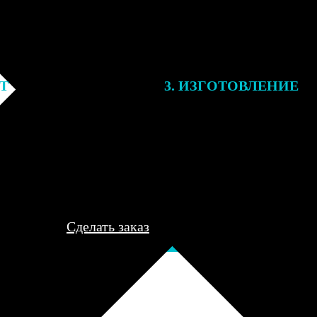
ЕТ
3. ИЗГОТОВЛЕНИЕ
подготовки заказа к печати
Оплатите заказ банковской кар
алисты могут связаться с Вами
оплаты получите подтверждение
му телефону или email для
описанием заказа. Когда отпра
я деталей.
вы получите письмо с трек-но
отслеживания.
Сделать заказ