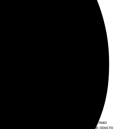
 порадовал, всегда на связи.
я доставка и хорошее качество.
й шаблон. Процесс оформления занял всего несколько
 но они пришли гораздо раньше. Качество печати просто