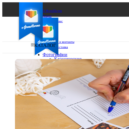
О ФотоПочте
Акции
Сделаем за вас
Бизнесу
FAQ
Франшиза
Поддержка и контакты
КАТАЛОГ
Оплата и доставка
Фотографии
Классические
фото
Ваш город:
10х10
10х15
Ваш регион доставки
13х18
15х15
Выберите из списка:
15х20
20х20
20х30
30х30
30х40
А4
Фото
в