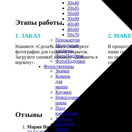
30х40
20х45
30х60
30х90
Этапы работы
40х40
40х60
50х70
1. ЗАКАЗ
2. МАК
Пенокартон
Модульные
Нажмите «Сделать заказ», выберите
В процессе 
картины
фотографии для создания открыток.
наши специ
ФотоПостеры
Загрузите снимки, нажмите «Добавить в
по указанно
ФотоПодушки
корзину».
согласовани
Фотоcувениры
Значки
Коврик
для
мыши
Кружки
Новогодние
шары
Пазл
Отзывы
картонный
Тарелки
Магниты
Мария Вишневская
:
Пазлы