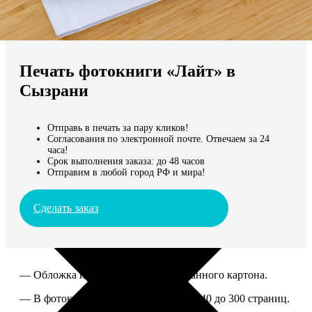
Не нашли Ваш город?
Мы доставляем по всему миру
Печать фотокниги «Лайт» в
Продолжить без города
Сызрани
Отправь в печать за пару кликов!
Согласования по электронной почте. Отвечаем за 24
часа!
Срок выполнения заказа: до 48 часов
Отправим в любой город РФ и мира!
Сделать заказ
— Обложка из твердого ламинированного картона.
— В фотокниге можно разместить от 40 до 300 страниц.