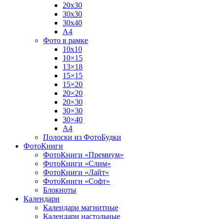
20х30
30х30
30х40
А4
Фото в рамке
10х10
10×15
13×18
15×15
15×20
20×20
20×30
30×30
30×40
A4
Полоски из ФотоБудки
ФотоКниги
ФотоКниги «Премиум»
ФотоКниги «Слим»
ФотоКниги «Лайт»
ФотоКниги «Софт»
Блокноты
Календари
Календари магнитные
Календари настольные