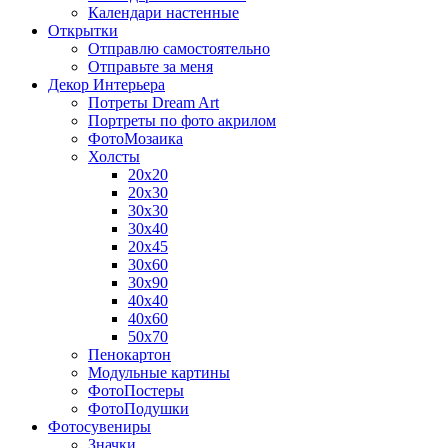
Календари настенные
Открытки
Отправлю самостоятельно
Отправьте за меня
Декор Интерьера
Потреты Dream Art
Портреты по фото акрилом
ФотоМозаика
Холсты
20х20
20х30
30х30
30х40
20х45
30х60
30х90
40х40
40х60
50х70
Пенокартон
Модульные картины
ФотоПостеры
ФотоПодушки
Фотоcувениры
Значки