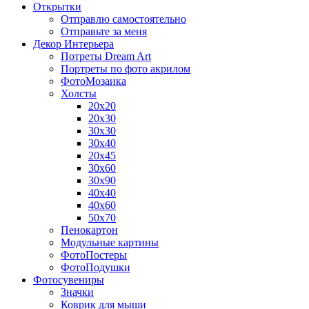
Открытки
Отправлю самостоятельно
Отправьте за меня
Декор Интерьера
Потреты Dream Art
Портреты по фото акрилом
ФотоМозаика
Холсты
20х20
20х30
30х30
30х40
20х45
30х60
30х90
40х40
40х60
50х70
Пенокартон
Модульные картины
ФотоПостеры
ФотоПодушки
Фотоcувениры
Значки
Коврик для мыши