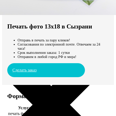
Не нашли Ваш город?
Мы доставляем по всему миру
Печать фото 13х18 в Сызрани
Продолжить без города
Отправь в печать за пару кликов!
Согласования по электронной почте. Отвечаем за 24
часа!
Срок выполнения заказа: 1 сутки
Отправим в любой город РФ и мира!
Сделать заказ
Форматы и цены
Услуга
Цена, руб.
печать фото 13х18
39