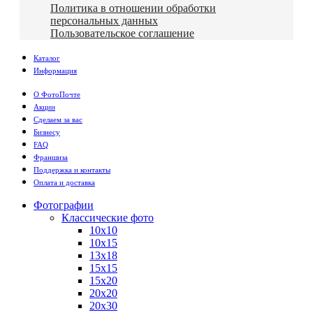
Политика в отношении обработки
персональных данных
Пользовательское соглашение
Каталог
Информация
О ФотоПочте
Акции
Сделаем за вас
Бизнесу
FAQ
Франшиза
Поддержка и контакты
Оплата и доставка
Фотографии
Классические фото
10х10
10х15
13х18
15х15
15х20
20х20
20х30