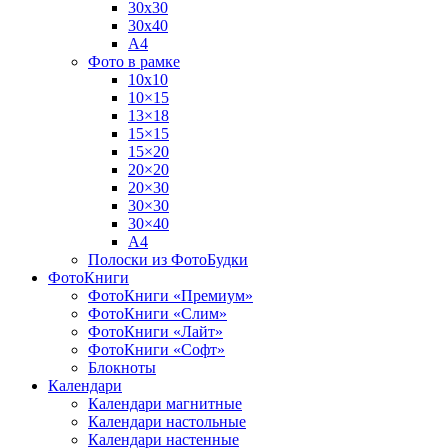
30х30
30х40
А4
Фото в рамке
10х10
10×15
13×18
15×15
15×20
20×20
20×30
30×30
30×40
A4
Полоски из ФотоБудки
ФотоКниги
ФотоКниги «Премиум»
ФотоКниги «Слим»
ФотоКниги «Лайт»
ФотоКниги «Софт»
Блокноты
Календари
Календари магнитные
Календари настольные
Календари настенные