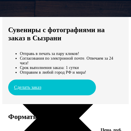
Не нашли Ваш город?
Мы доставляем по всему миру
Сувениры с фотографиями на
Продолжить без города
заказ в Сызрани
Отправь в печать за пару кликов!
Согласования по электронной почте. Отвечаем за 24
часа!
Срок выполнения заказа: 1 сутки
Отправим в любой город РФ и мира!
Сделать заказ
Форматы и цены
Услуга
Цена, руб.