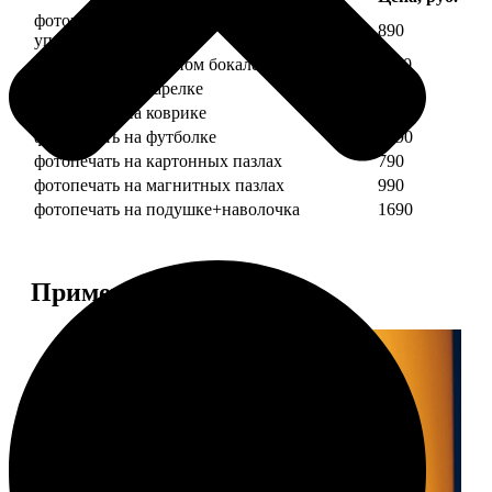
фотопечать на кружке + подарочная
890
упаковка
фотопечать на пивном бокале
1190
фотопечать на тарелке
1190
фотопечать на коврике
690
фотопечать на футболке
1490
фотопечать на картонных пазлах
790
фотопечать на магнитных пазлах
990
фотопечать на подушке+наволочка
1690
Примеры работ