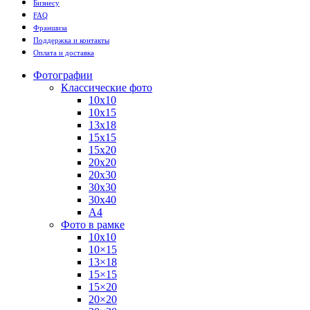
Бизнесу
FAQ
Франшиза
Поддержка и контакты
Оплата и доставка
Фотографии
Классические фото
10х10
10х15
13х18
15х15
15х20
20х20
20х30
30х30
30х40
А4
Фото в рамке
10х10
10×15
13×18
15×15
15×20
20×20