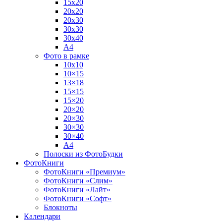
15х20
20х20
20х30
30х30
30х40
А4
Фото в рамке
10х10
10×15
13×18
15×15
15×20
20×20
20×30
30×30
30×40
A4
Полоски из ФотоБудки
ФотоКниги
ФотоКниги «Премиум»
ФотоКниги «Слим»
ФотоКниги «Лайт»
ФотоКниги «Софт»
Блокноты
Календари