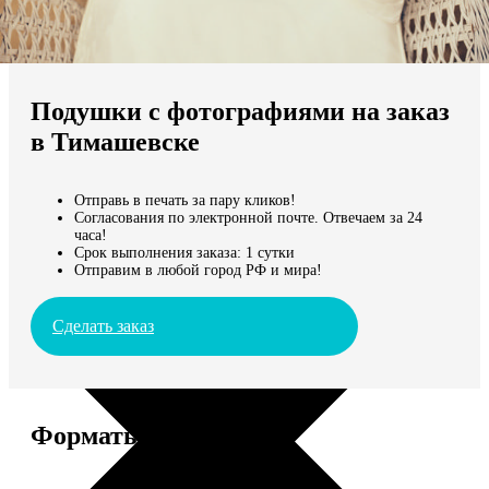
Не нашли Ваш город?
Мы доставляем по всему миру
Подушки с фотографиями на заказ
Продолжить без города
в Тимашевске
Отправь в печать за пару кликов!
Согласования по электронной почте. Отвечаем за 24
часа!
Срок выполнения заказа: 1 сутки
Отправим в любой город РФ и мира!
Сделать заказ
Форматы и цены
Услуга
Цена, руб.