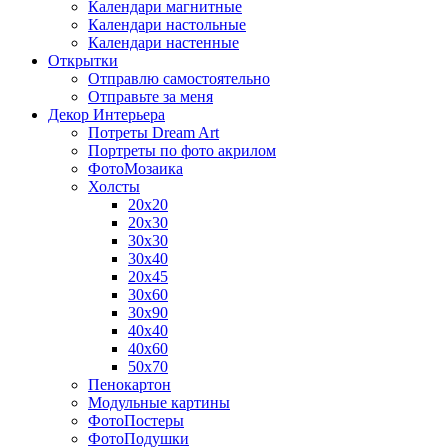
Календари магнитные
Календари настольные
Календари настенные
Открытки
Отправлю самостоятельно
Отправьте за меня
Декор Интерьера
Потреты Dream Art
Портреты по фото акрилом
ФотоМозаика
Холсты
20х20
20х30
30х30
30х40
20х45
30х60
30х90
40х40
40х60
50х70
Пенокартон
Модульные картины
ФотоПостеры
ФотоПодушки