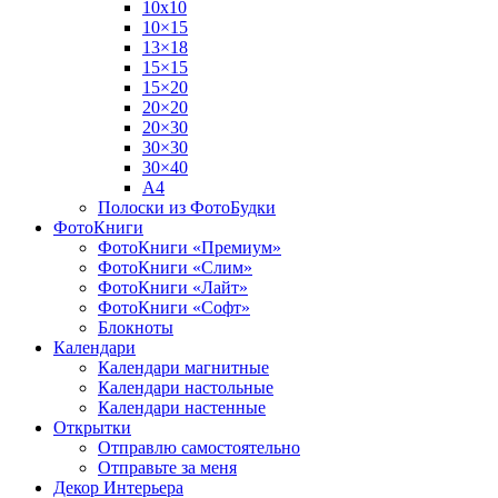
10х10
10×15
13×18
15×15
15×20
20×20
20×30
30×30
30×40
A4
Полоски из ФотоБудки
ФотоКниги
ФотоКниги «Премиум»
ФотоКниги «Слим»
ФотоКниги «Лайт»
ФотоКниги «Софт»
Блокноты
Календари
Календари магнитные
Календари настольные
Календари настенные
Открытки
Отправлю самостоятельно
Отправьте за меня
Декор Интерьера