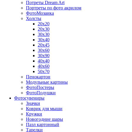
Потреты Dream Art
Портреты по фото акрилом
ФотоМозаика
Холсты
20х20
20х30
30х30
30х40
20х45
30х60
30х90
40х40
40х60
50х70
Пенокартон
Модульные картины
ФотоПостеры
ФотоПодушки
Фотоcувениры
Значки
Коврик для мыши
Кружки
Новогодние шары
Пазл картонный
Тарелки