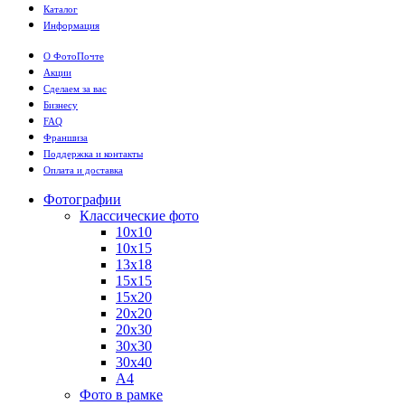
Каталог
Информация
О ФотоПочте
Акции
Сделаем за вас
Бизнесу
FAQ
Франшиза
Поддержка и контакты
Оплата и доставка
Фотографии
Классические фото
10х10
10х15
13х18
15х15
15х20
20х20
20х30
30х30
30х40
А4
Фото в рамке