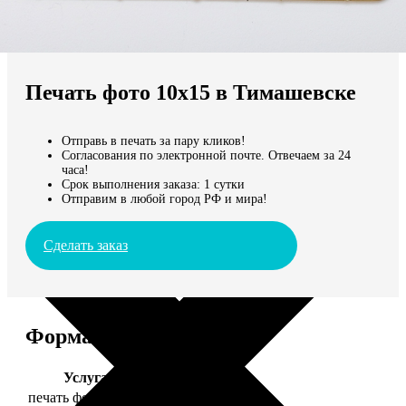
Не нашли Ваш город?
Мы доставляем по всему миру
Печать фото 10х15 в Тимашевске
Продолжить без города
Отправь в печать за пару кликов!
Согласования по электронной почте. Отвечаем за 24
часа!
Срок выполнения заказа: 1 сутки
Отправим в любой город РФ и мира!
Сделать заказ
Форматы и цены
Услуга
Цена, руб.
печать фото 10х15
24