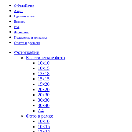
О ФотоПочте
Акции
Сделаем за вас
Бизнесу
FAQ
Франшиза
Поддержка и контакты
Оплата и доставка
Фотографии
Классические фото
10х10
10х15
13х18
15х15
15х20
20х20
20х30
30х30
30х40
А4
Фото в рамке
10х10
10×15
13×18