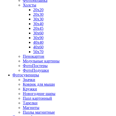
ФотоМозаика
Холсты
20х20
20х30
30х30
30х40
20х45
30х60
30х90
40х40
40х60
50х70
Пенокартон
Модульные картины
ФотоПостеры
ФотоПодушки
Фотоcувениры
Значки
Коврик для мыши
Кружки
Новогодние шары
Пазл картонный
Тарелки
Магниты
Пазлы магнитные