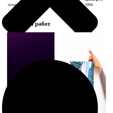
печать фото на холсте 40х40 на подрамнике
3990
Примеры работ