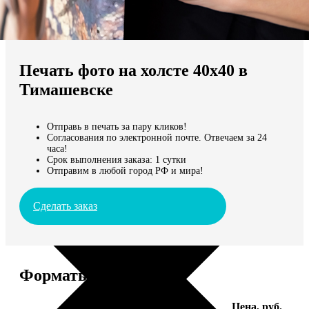
Не нашли Ваш город?
Мы доставляем по всему миру
Печать фото на холсте 40х40 в
Продолжить без города
Тимашевске
Отправь в печать за пару кликов!
Согласования по электронной почте. Отвечаем за 24
часа!
Срок выполнения заказа: 1 сутки
Отправим в любой город РФ и мира!
Сделать заказ
Форматы и цены
Услуга
Цена, руб.