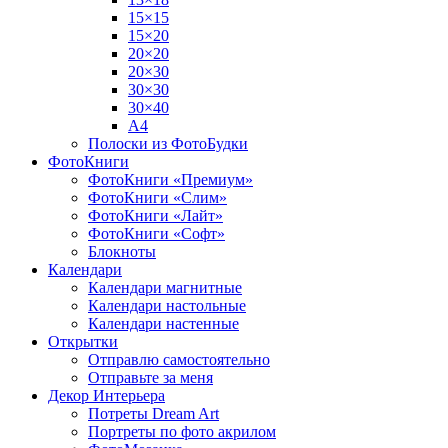
15×15
15×20
20×20
20×30
30×30
30×40
A4
Полоски из ФотоБудки
ФотоКниги
ФотоКниги «Премиум»
ФотоКниги «Слим»
ФотоКниги «Лайт»
ФотоКниги «Софт»
Блокноты
Календари
Календари магнитные
Календари настольные
Календари настенные
Открытки
Отправлю самостоятельно
Отправьте за меня
Декор Интерьера
Потреты Dream Art
Портреты по фото акрилом