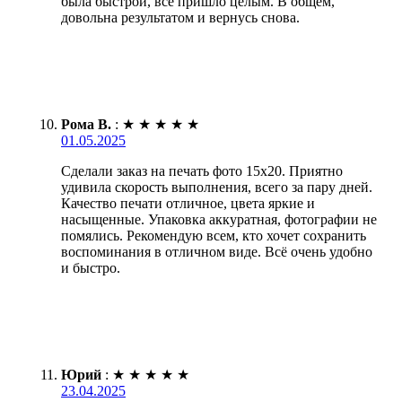
была быстрой, все пришло целым. В общем,
довольна результатом и вернусь снова.
Рома В.
:
★
★
★
★
★
01.05.2025
Сделали заказ на печать фото 15х20. Приятно
удивила скорость выполнения, всего за пару дней.
Качество печати отличное, цвета яркие и
насыщенные. Упаковка аккуратная, фотографии не
помялись. Рекомендую всем, кто хочет сохранить
воспоминания в отличном виде. Всё очень удобно
и быстро.
Юрий
:
★
★
★
★
★
23.04.2025