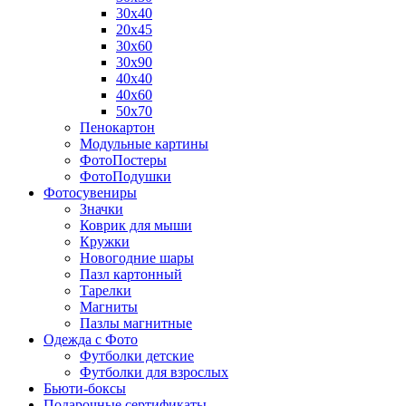
30х40
20х45
30х60
30х90
40х40
40х60
50х70
Пенокартон
Модульные картины
ФотоПостеры
ФотоПодушки
Фотоcувениры
Значки
Коврик для мыши
Кружки
Новогодние шары
Пазл картонный
Тарелки
Магниты
Пазлы магнитные
Одежда с Фото
Футболки детские
Футболки для взрослых
Бьюти-боксы
Подарочные сертификаты