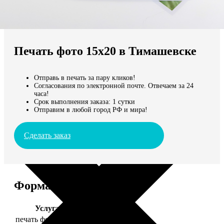
Не нашли Ваш город?
Мы доставляем по всему миру
Печать фото 15х20 в Тимашевске
Продолжить без города
Отправь в печать за пару кликов!
Согласования по электронной почте. Отвечаем за 24
часа!
Срок выполнения заказа: 1 сутки
Отправим в любой город РФ и мира!
Сделать заказ
Форматы и цены
Услуга
Цена, руб.
печать фото 15х20
47