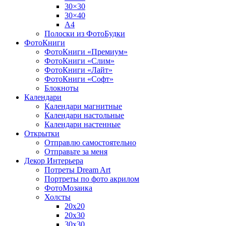
30×30
30×40
A4
Полоски из ФотоБудки
ФотоКниги
ФотоКниги «Премиум»
ФотоКниги «Слим»
ФотоКниги «Лайт»
ФотоКниги «Софт»
Блокноты
Календари
Календари магнитные
Календари настольные
Календари настенные
Открытки
Отправлю самостоятельно
Отправьте за меня
Декор Интерьера
Потреты Dream Art
Портреты по фото акрилом
ФотоМозаика
Холсты
20х20
20х30
30х30