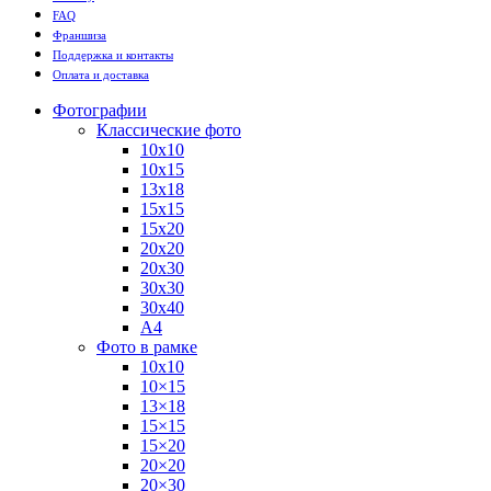
FAQ
Франшиза
Поддержка и контакты
Оплата и доставка
Фотографии
Классические фото
10х10
10х15
13х18
15х15
15х20
20х20
20х30
30х30
30х40
А4
Фото в рамке
10х10
10×15
13×18
15×15
15×20
20×20
20×30