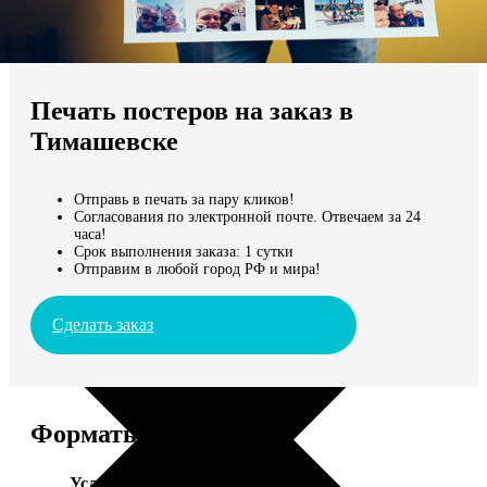
Не нашли Ваш город?
Мы доставляем по всему миру
Печать постеров на заказ в
Продолжить без города
Тимашевске
Отправь в печать за пару кликов!
Согласования по электронной почте. Отвечаем за 24
часа!
Срок выполнения заказа: 1 сутки
Отправим в любой город РФ и мира!
Сделать заказ
Форматы и цены
Услуга
Цена, руб.