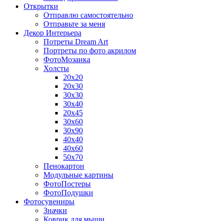
Открытки
Отправлю самостоятельно
Отправьте за меня
Декор Интерьера
Потреты Dream Art
Портреты по фото акрилом
ФотоМозаика
Холсты
20х20
20х30
30х30
30х40
20х45
30х60
30х90
40х40
40х60
50х70
Пенокартон
Модульные картины
ФотоПостеры
ФотоПодушки
Фотоcувениры
Значки
Коврик для мыши