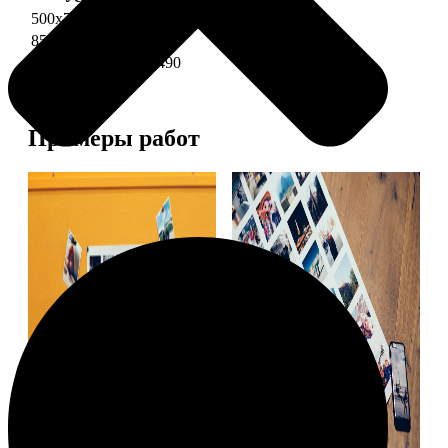
500х700 глянец
2490
850х600 глянец
3490
1200х850 глянец
5490
Примеры работ