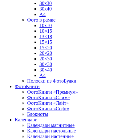
30х30
30х40
А4
Фото в рамке
10х10
10×15
13×18
15×15
15×20
20×20
20×30
30×30
30×40
A4
Полоски из ФотоБудки
ФотоКниги
ФотоКниги «Премиум»
ФотоКниги «Слим»
ФотоКниги «Лайт»
ФотоКниги «Софт»
Блокноты
Календари
Календари магнитные
Календари настольные
Календари настенные